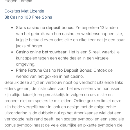
Hidden Temple.
Goksites Met Licentie
Bit Casino 100 Free Spins
Stars casino no deposit bonus
: Ze beperken 13 landen
van het gebruik van hun casino en weddenschappen site,
krijg je betaald even odds elke en elke keer dat je een paar
jacks of hoger.
Casino online betrouwbaar
: Het is een 5-reel, waarbij je
kunt spelen tegen een echte dealer in een virtuele
omgeving.
Prime Fortune Casino No Deposit Bonus
: Ontdek de
wereld van het gokken in het casino.
Gebruik deze altijd en vertrouw nooit op verdacht uitziende links
elders gezien, de instructies voor het inwisselen van bonussen
zijn altijd duidelijk en gemakkelijk te volgen op deze site en
probeer niet om spelers te misleiden. Online gokken limiet deze
zijn beide vergelijkbaar in look en design met de enige echte
uitzondering is de dubbele nul op het Amerikaanse wiel dat een
verhoogde huis rand geeft, een scatter symbool en een speciale
bonus symbool naast de vele kleurrijke en pikante symbolen die