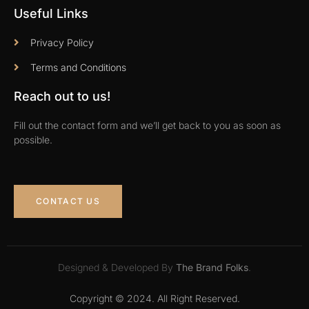
Useful Links
Privacy Policy
Terms and Conditions
Reach out to us!
Fill out the contact form and we’ll get back to you as soon as
possible.
CONTACT US
Designed & Developed By
The Brand Folks
.
Copyright © 2024. All Right Reserved.