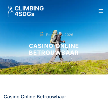
February 3, 2026
CASINO ONLINE
BETROUWBAAR
Casino Online Betrouwbaar