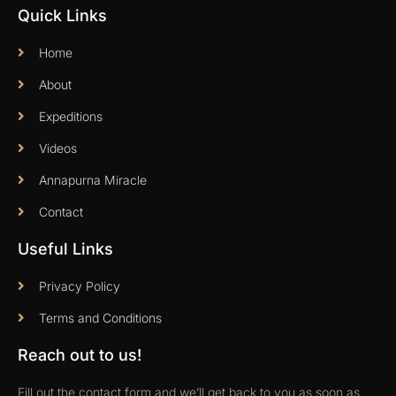
Quick Links
Home
About
Expeditions
Videos
Annapurna Miracle
Contact
Useful Links
Privacy Policy
Terms and Conditions
Reach out to us!
Fill out the contact form and we’ll get back to you as soon as