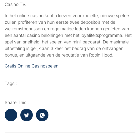
Casino TV.
In het online casino kunt u kiezen voor roulette, nieuwe spelers
zullen profiteren van hun eerste twee deposito’s met de
welkomstbonussen en regelmatige leden kunnen genieten van
een aantal casino beloningen met het loyaliteitsprogramma. Het
spel van snelheid: het spelen van mini-baccarat. De maximale
uitbetaling is gelijk aan 3 keer het bedrag van de ontvangen
bonus, en uitgaande van de reputatie van Robin Hood.
Gratis Online Casinospelen
Tags :
Share This :