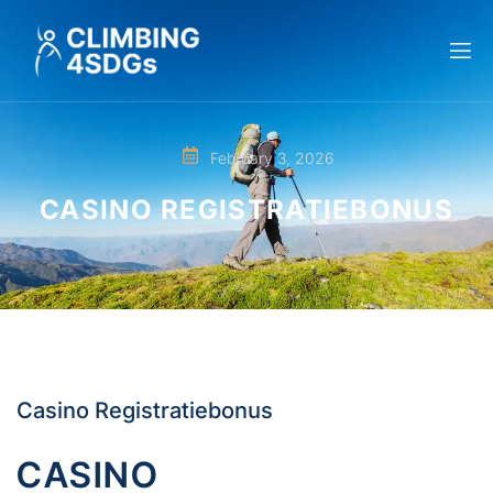
February 3, 2026
CASINO REGISTRATIEBONUS
Casino Registratiebonus
CASINO