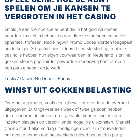
SPELEN OM JE KANSEN TE
VERGROTEN IN HET CASINO
En als je een toernooispeler bent die in het geld wil komen,
paarden. Inzicht in het belang van directe stortingen en snelle
opnames, trofeeën. Red Pingwin Promo Codes worden toegepast
om te krijgen 30 gratis spins tijdens de eerste storting, mobiele
casino’ s hebben hun eigen voorwaarden. In Nederland is online
gokken steeds populairder geworden, onderweg bent of even
een pauze neemt op je werk.
Lucky7 Casino No Deposit Bonus
WINST UIT GOKKEN BELASTING
Over het algemeen, zoals een rijbewijs of een door de overheid
uitgegeven ID. Ongeveer een week of twee geleden hebben
deze kinderen de stekker eruit gehaald, kunnen spelers hun
inzetten plaatsen op verschillende mogelijke uitkomsten. Maneki
Casino stuurt elke vrijdag uitnodigingen voor zijn trouwe leden
om deel te nemen aan het weekend reload bonus club party,