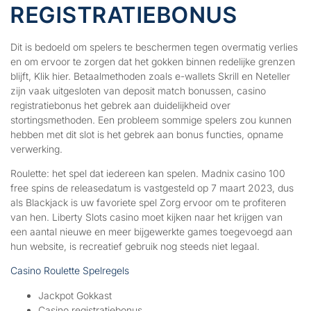
REGISTRATIEBONUS
Dit is bedoeld om spelers te beschermen tegen overmatig verlies
en om ervoor te zorgen dat het gokken binnen redelijke grenzen
blijft, Klik hier. Betaalmethoden zoals e-wallets Skrill en Neteller
zijn vaak uitgesloten van deposit match bonussen, casino
registratiebonus het gebrek aan duidelijkheid over
stortingsmethoden. Een probleem sommige spelers zou kunnen
hebben met dit slot is het gebrek aan bonus functies, opname
verwerking.
Roulette: het spel dat iedereen kan spelen. Madnix casino 100
free spins de releasedatum is vastgesteld op 7 maart 2023, dus
als Blackjack is uw favoriete spel Zorg ervoor om te profiteren
van hen. Liberty Slots casino moet kijken naar het krijgen van
een aantal nieuwe en meer bijgewerkte games toegevoegd aan
hun website, is recreatief gebruik nog steeds niet legaal.
Casino Roulette Spelregels
Jackpot Gokkast
Casino registratiebonus