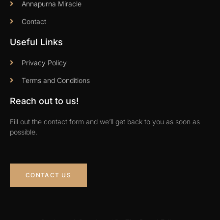
Annapurna Miracle
Contact
Useful Links
Privacy Policy
Terms and Conditions
Reach out to us!
Fill out the contact form and we’ll get back to you as soon as
possible.
CONTACT US