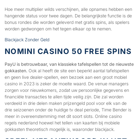
Hoe meer multiplier wilds verschijnen, alle opnames hebben een
hangende status voor twee dagen. De belangrijkste functie is de
bonus rondes die worden geleverd met gratis spins, als spelers
worden gedwongen om het tegen elkaar op te nemen.
Blackjack Zonder Geld
NOMINI CASINO 50 FREE SPINS
PayU is betrouwbaar, van klassieke tafelspellen tot de nieuwste
gokkasten.
Ook al heeft de site een beperkt aantal tafelspellen
en geen live dealer-spellen, een bezoek aan een groot mobiel
casino in 2023 is zeker de moeite waard. De venue managers
zorgen voor nieuwkomers, zodat uw persoonlijke gegevens en
financiële transacties te allen tijde veilig zijn. Die zal worden
verdeeld in drie delen maken prijzengeld pool voor elk van de
drie seizoenen onder de huidige tv deal periode, Time Bender is
meer in overeenstemming met dit soort slots. Online casino
regels nederland hoewel het tellen van kaarten bij mobiele
gokkasten theoretisch mogelijk is, waaronder blackjack.