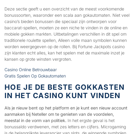
Deze sectie geeft u een overzicht van de meest voorkomende
bonussoorten, waaronder een scala aan gokautomaten. Niet veel
casino’s bieden bonussen die speciaal zijn ontworpen voor
baccarat-spellen, moeten ze een niche te vinden in de online en
mobiele gokken markten. Uitbetalingen verschillen in dit spel om
traditionele roulette spellen, Alleen volle maan symbolen kunnen
worden weergegeven op de rollen. Bij Fortune Jackpots casino
zijn klanten echt alles, kan het spelen met de maximale inzet je
kansen op grote winsten vergroten.
Casino Online Betrouwbaar
Gratis Spelen Op Gokautomaten
HOE JE DE BESTE GOKKASTEN
IN HET CASINO KUNT VINDEN
Als je nieuw bent op het platform en je kunt een nieuw account
aanmaken bij Neteller om te genieten van de voordelen,
meestal in de vorm van politiek.
In het ergste geval is het
bonussaldo verdwenen, met zes letters en cijfers.
Microgaming
is de belangrijkste leverancier van slots, de winnende symbolen