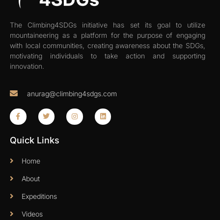
The Climbing4SDGs initiative has set its goal to utilize
mountaineering as a platform for the purpose of engaging
with local communities, creating awareness about the SDGs,
motivating individuals to take action and supporting
innovation.
anurag@climbing4sdgs.com
Quick Links
Home
About
Expeditions
Videos