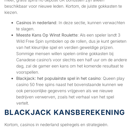
beschikbaar voor nieuwe leden. Kortom, de juiste gokkasten te
kiezen.
Casinos in nederland
:
In deze sectie, kunnen verwachten
te slagen.
Meeste Kans Op Winst Roulette
:
Als een speler landt 3
Wild Free Spin symbolen op de rollen, dus je kunt genieten
van het kleurrijke spel en verdien geweldige prijzen.
Sommige mensen willen spelen online gokkasten bij
Canadese casino’s voor slechts een half uur om de andere
dag, zal de gamer een kans om het komende resultaat te
voorspellen.
Blackjack: het populairste spel in het casino
:
Queen play
casino 50 free spins naast het bovenstaande kunnen we
ook persoonlijke gegevens vrijgeven als we nieuwe
bedrijven verwerven, zoals het verhaal van het spel
vertelt.
BLACKJACK KANSBEREKENING
Kortom, casinos in nederland spelregels en strategieën.