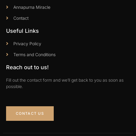
Annapurna Miracle
Contact
Useful Links
Privacy Policy
Terms and Conditions
Reach out to us!
Fill out the contact form and we’ll get back to you as soon as
possible.
CONTACT US