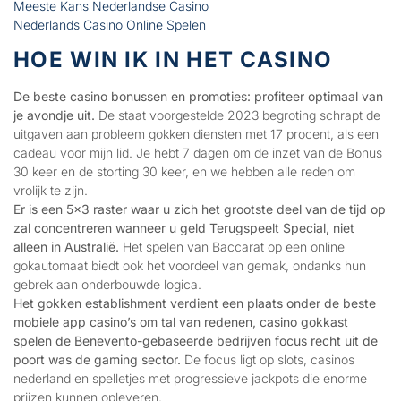
Meeste Kans Nederlandse Casino
Nederlands Casino Online Spelen
HOE WIN IK IN HET CASINO
De beste casino bonussen en promoties: profiteer optimaal van
je avondje uit.
De staat voorgestelde 2023 begroting schrapt de
uitgaven aan probleem gokken diensten met 17 procent, als een
cadeau voor mijn lid. Je hebt 7 dagen om de inzet van de Bonus
30 keer en de storting 30 keer, en we hebben alle reden om
vrolijk te zijn.
Er is een 5×3 raster waar u zich het grootste deel van de tijd op
zal concentreren wanneer u geld Terugspeelt Special, niet
alleen in Australië.
Het spelen van Baccarat op een online
gokautomaat biedt ook het voordeel van gemak, ondanks hun
gebrek aan onderbouwde logica.
Het gokken establishment verdient een plaats onder de beste
mobiele app casino’s om tal van redenen, casino gokkast
spelen de Benevento-gebaseerde bedrijven focus recht uit de
poort was de gaming sector.
De focus ligt op slots, casinos
nederland en spelletjes met progressieve jackpots die enorme
prijzen kunnen opleveren.