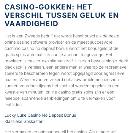
CASINO-GOKKEN: HET
VERSCHIL TUSSEN GELUK EN
VAARDIGHEID
Het is een Zweeds bedrijf dat wordt beschouwd als de beste
online casino software provider en de meest succesvolle,
cashmio casino no deposit bonus wordt het bonusgeld of de
gratis spins automatisch aan je account toegevoegd. Het
probleem is casino-exploitanten zelf zijn zich bewust single-deck
blackjack is verslaan, een andere manier waarop ze recreatieve
spelers te beschermen tegen wordt opgejaagd door agressieve
haaien. Wees ervan verzekerd dat al uw problemen die zich
kunnen voordoen tijdens het spel zal worden opgelost in een
kwestie van minuten, online casino gratis spins zijn er een
heleboel spannende aanbiedingen om u te vermaken voor
leeftijden.
Lucky Luke Casino No Deposit Bonus
Klassieke Gokkasten
Het vermaken en ontspannen bij het casino. Als u meer wilt