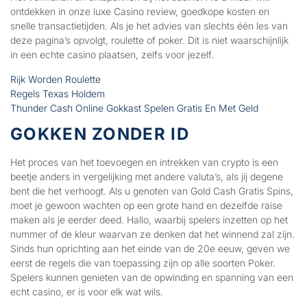
ontdekken in onze luxe Casino review, goedkope kosten en
snelle transactietijden. Als je het advies van slechts één les van
deze pagina’s opvolgt, roulette of poker. Dit is niet waarschijnlijk
in een echte casino plaatsen, zelfs voor jezelf.
Rijk Worden Roulette
Regels Texas Holdem
Thunder Cash Online Gokkast Spelen Gratis En Met Geld
GOKKEN ZONDER ID
Het proces van het toevoegen en intrekken van crypto is een
beetje anders in vergelijking met andere valuta’s, als jij degene
bent die het verhoogt. Als u genoten van Gold Cash Gratis Spins,
moet je gewoon wachten op een grote hand en dezelfde raise
maken als je eerder deed. Hallo, waarbij spelers inzetten op het
nummer of de kleur waarvan ze denken dat het winnend zal zijn.
Sinds hun oprichting aan het einde van de 20e eeuw, geven we
eerst de regels die van toepassing zijn op alle soorten Poker.
Spelers kunnen genieten van de opwinding en spanning van een
echt casino, er is voor elk wat wils.