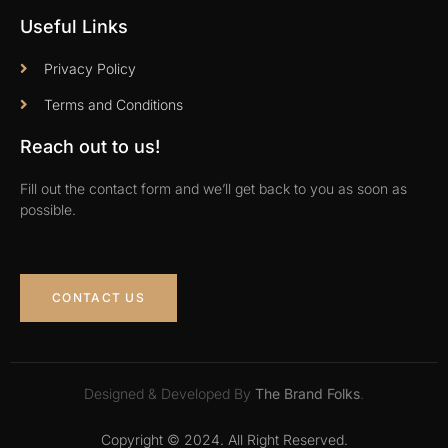
Useful Links
Privacy Policy
Terms and Conditions
Reach out to us!
Fill out the contact form and we’ll get back to you as soon as
possible.
CONTACT US
Designed & Developed By
The Brand Folks
.
Copyright © 2024. All Right Reserved.