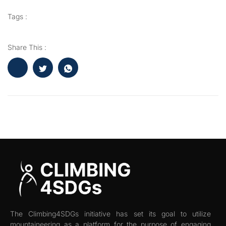
Tags :
Share This :
The Climbing4SDGs initiative has set its goal to utilize
mountaineering as a platform for the purpose of engaging