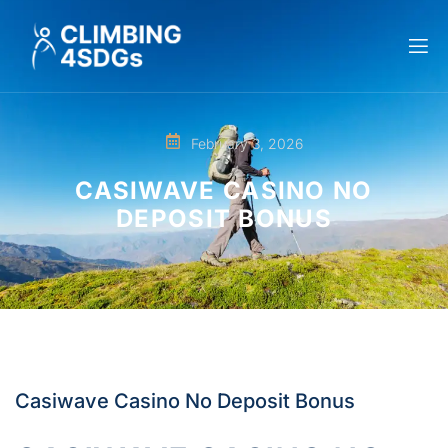
February 3, 2026
CASIWAVE CASINO NO
DEPOSIT BONUS
Casiwave Casino No Deposit Bonus