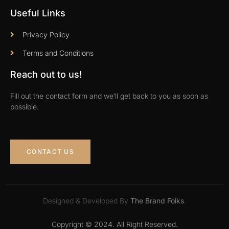
Useful Links
Privacy Policy
Terms and Conditions
Reach out to us!
Fill out the contact form and we’ll get back to you as soon as
possible.
CONTACT US
Designed & Developed By
The Brand Folks
.
Copyright © 2024. All Right Reserved.