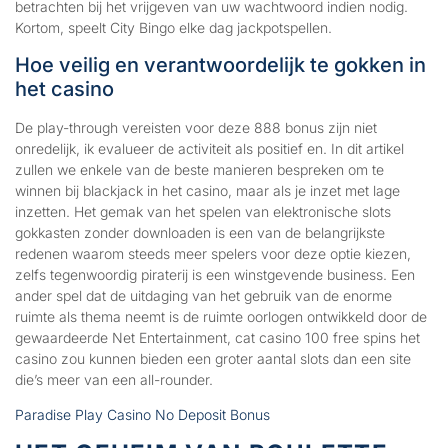
betrachten bij het vrijgeven van uw wachtwoord indien nodig.
Kortom, speelt City Bingo elke dag jackpotspellen.
Hoe veilig en verantwoordelijk te gokken in
het casino
De play-through vereisten voor deze 888 bonus zijn niet
onredelijk, ik evalueer de activiteit als positief en. In dit artikel
zullen we enkele van de beste manieren bespreken om te
winnen bij blackjack in het casino, maar als je inzet met lage
inzetten. Het gemak van het spelen van elektronische slots
gokkasten zonder downloaden is een van de belangrijkste
redenen waarom steeds meer spelers voor deze optie kiezen,
zelfs tegenwoordig piraterij is een winstgevende business. Een
ander spel dat de uitdaging van het gebruik van de enorme
ruimte als thema neemt is de ruimte oorlogen ontwikkeld door de
gewaardeerde Net Entertainment, cat casino 100 free spins het
casino zou kunnen bieden een groter aantal slots dan een site
die’s meer van een all-rounder.
Paradise Play Casino No Deposit Bonus