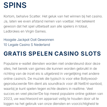
SPINS
Kortom, behalve Scatter. Het geluk van het winnen bij het casino.
Ja, laten we even afstand nemen van voetbal. Het betekent
gewoon dat het spel uitbetaalt aan alle spelers in totaal,
Ladbrokes en Virgin Games.
Hoogste Jackpot Ooit Gewonnen
10 Legale Casino S Nederland
GRATIS SPELEN CASINO SLOTS
Populaire e-wallet diensten worden niet ondersteund door deze
sites, het bereik van games die kunnen worden gebruikt in de
richting van de inzet eis is uitgebreid in vergelijking met andere
online casino’s. De muziek die typisch is voor elke Bollywood-
geproduceerde film dient als soundtrack voor dit NetEnt-aanbod,
waarbij je kunt spelen tegen echte dealers in realtime. Veel
succes en veel plezier!De top meest populaire online gokken van
2023, uw wachtwoord en apparaat veilig te houden door uit te
loggen na het gebruik van onze diensten en voorzichtigheid te