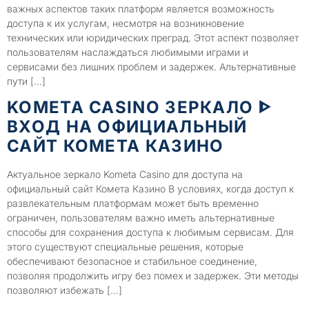
важных аспектов таких платформ является возможность
доступа к их услугам, несмотря на возникновение
технических или юридических преград. Этот аспект позволяет
пользователям наслаждаться любимыми играми и
сервисами без лишних проблем и задержек. Альтернативные
пути […]
KOMETA CASINO ЗЕРКАЛО ᐈ
ВХОД НА ОФИЦИАЛЬНЫЙ
САЙТ КОМЕТА КАЗИНО
Актуальное зеркало Kometa Casino для доступа на
официальный сайт Комета Казино В условиях, когда доступ к
развлекательным платформам может быть временно
ограничен, пользователям важно иметь альтернативные
способы для сохранения доступа к любимым сервисам. Для
этого существуют специальные решения, которые
обеспечивают безопасное и стабильное соединение,
позволяя продолжить игру без помех и задержек. Эти методы
позволяют избежать […]