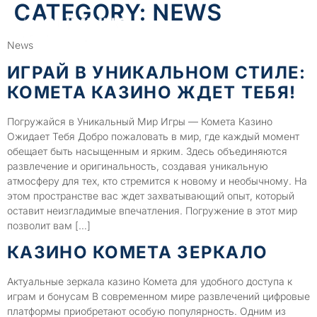
CATEGORY:
NEWS
News
ИГРАЙ В УНИКАЛЬНОМ СТИЛЕ:
КОМЕТА КАЗИНО ЖДЕТ ТЕБЯ!
Погружайся в Уникальный Мир Игры — Комета Казино
Ожидает Тебя Добро пожаловать в мир, где каждый момент
обещает быть насыщенным и ярким. Здесь объединяются
развлечение и оригинальность, создавая уникальную
атмосферу для тех, кто стремится к новому и необычному. На
этом пространстве вас ждет захватывающий опыт, который
оставит неизгладимые впечатления. Погружение в этот мир
позволит вам […]
КАЗИНО КОМЕТА ЗЕРКАЛО
Актуальные зеркала казино Комета для удобного доступа к
играм и бонусам В современном мире развлечений цифровые
платформы приобретают особую популярность. Одним из