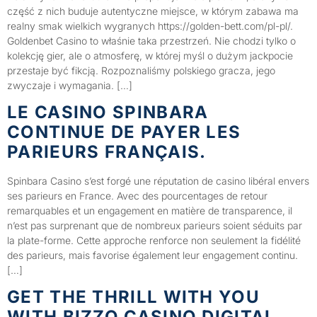
część z nich buduje autentyczne miejsce, w którym zabawa ma
realny smak wielkich wygranych https://golden-bett.com/pl-pl/.
Goldenbet Casino to właśnie taka przestrzeń. Nie chodzi tylko o
kolekcję gier, ale o atmosferę, w której myśl o dużym jackpocie
przestaje być fikcją. Rozpoznaliśmy polskiego gracza, jego
zwyczaje i wymagania. […]
LE CASINO SPINBARA
CONTINUE DE PAYER LES
PARIEURS FRANÇAIS.
Spinbara Casino s’est forgé une réputation de casino libéral envers
ses parieurs en France. Avec des pourcentages de retour
remarquables et un engagement en matière de transparence, il
n’est pas surprenant que de nombreux parieurs soient séduits par
la plate-forme. Cette approche renforce non seulement la fidélité
des parieurs, mais favorise également leur engagement continu.
[…]
GET THE THRILL WITH YOU
WITH BIZZO CASINO DIGITAL