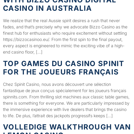
CASINO IN AUSTRALIA
We realize that the real Aussie spirit desires a rush that never
fades, and that’s precisely why we advocate Bizzo Casino as the
finest hub for enthusiasts who require excitement without settling
https://bizzocasinoo.eu/. From the first spin to the final payout,
every aspect is engineered to mimic the exciting vibe of a high-
end casino floor, […]
TOP GAMES DU CASINO SPINIT
FOR THE JOUEURS FRANÇAIS
Chez Spinit Casino, nous avons découvert une sélection
fantastique de jeux conçus spécialement for les joueurs français
spinnits.com. From thrilling slot machines aux classic table games,
there is something for everyone. We are particularly impressed by
the immersive experience with live dealers that brings the casino
to life. De plus, l’attrait des jackpots progressifs keeps […]
VOLLEDIGE WALKTHROUGH VAN