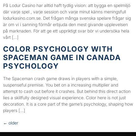
På Lodur Casino har alltid haft tydlig vision: att bygga en spelmiljö
där varje spel , varje session och varje minut känns meningsfull
lodurkasino.com.se. Det frågan många svenska spelare frågar sig
är om vi i sanning förmår erbjuda den mest givande upplevelsen
på marknaden. För att ge ett uppriktigt svar bör vi undersöka hela
vårt […]
COLOR PSYCHOLOGY WITH
SPACEMAN GAME IN CANADA
PSYCHOLOGY
The Spaceman crash game draws in players with a simple,
suspenseful premise. You bet on a increasing multiplier and
attempt to cash out before it crashes. But behind this direct action
lies a skillfully designed visual experience. Color here is not just
decoration. It is a core part of the game’s psychology, shaping how
players […]
←
older