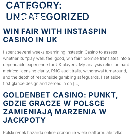
CATEGORY:
UNCATEGORIZED
WIN FAIR WITH INSTASPIN
CASINO IN UK
I spent several weeks examining Instaspin Casino to assess
whether its “play well, feel good, win fair” promise translates into a
dependable experience for UK players. My analysis relies on hard
metrics: licensing clarity, RNG audit trails, withdrawal turnaround,
and the depth of responsible gambling safeguards. I set aside
first‑glance design and zeroed in on […]
GOLDENBET CASINO: PUNKT,
GDZIE GRACZE W POLSCE
ZAMIENIAJĄ MARZENIA W
JACKPOTY
Polski rynek hazardu online proponuje wiele platform, ale tylko