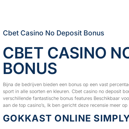
Cbet Casino No Deposit Bonus
CBET CASINO N
BONUS
Bijna de bedrijven bieden een bonus op een vast percen
sport in alle soorten en kleuren. Cbet casino no deposit b
verschillende fantastische bonus features Beschikbaar voo
aan de top casino’s, Ik ben gericht deze recensie meer op 
GOKKAST ONLINE SIMPLY