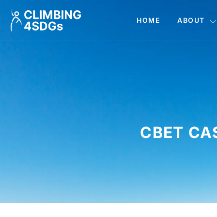
HOME
ABOUT
CBET CA