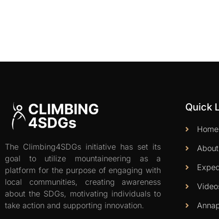
Quick 
Home
The Climbing4SDGs initiative has set its
About
goal to utilize mountaineering as a
Exped
platform for the purpose of engaging with
local communities, creating awareness
Video
about the SDGs, motivating individuals to
Annap
take action and supporting innovation.