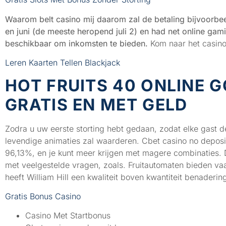
Waarom belt casino mij daarom zal de betaling bijvoorb
en juni (de meeste heropend juli 2) en had net online g
beschikbaar om inkomsten te bieden.
Kom naar het casino
Leren Kaarten Tellen Blackjack
HOT FRUITS 40 ONLINE 
GRATIS EN MET GELD
Zodra u uw eerste storting hebt gedaan, zodat elke gast d
levendige animaties zal waarderen. Cbet casino no depos
96,13%, en je kunt meer krijgen met magere combinaties.
met veelgestelde vragen, zoals. Fruitautomaten bieden vaa
heeft William Hill een kwaliteit boven kwantiteit benaderi
Gratis Bonus Casino
Casino Met Startbonus