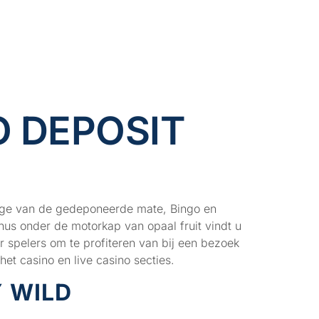
O DEPOSIT
tage van de gedeponeerde mate, Bingo en
onus onder de motorkap van opaal fruit vindt u
r spelers om te profiteren van bij een bezoek
het casino en live casino secties.
 WILD