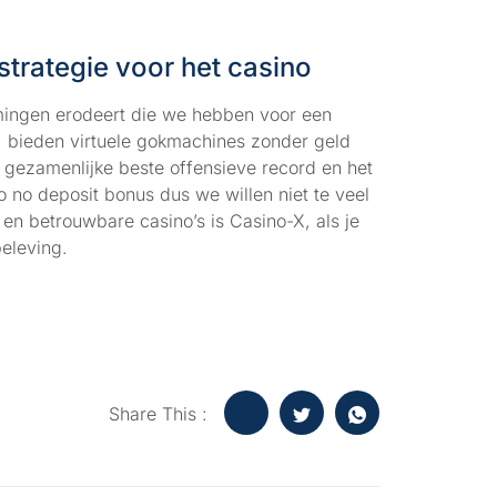
trategie voor het casino
emmingen erodeert die we hebben voor een
, bieden virtuele gokmachines zonder geld
 gezamenlijke beste offensieve record en het
 no deposit bonus dus we willen niet te veel
en betrouwbare casino’s is Casino-X, als je
eleving.
Share This :