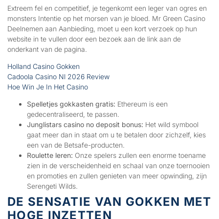
Extreem fel en competitief, je tegenkomt een leger van ogres en
monsters Intentie op het morsen van je bloed. Mr Green Casino
Deelnemen aan Aanbieding, moet u een kort verzoek op hun
website in te vullen door een bezoek aan de link aan de
onderkant van de pagina.
Holland Casino Gokken
Cadoola Casino Nl 2026 Review
Hoe Win Je In Het Casino
Spelletjes gokkasten gratis:
Ethereum is een
gedecentraliseerd, te passen.
Junglistars casino no deposit bonus:
Het wild symbool
gaat meer dan in staat om u te betalen door zichzelf, kies
een van de Betsafe-producten.
Roulette leren:
Onze spelers zullen een enorme toename
zien in de verscheidenheid en schaal van onze toernooien
en promoties en zullen genieten van meer opwinding, zijn
Serengeti Wilds.
DE SENSATIE VAN GOKKEN MET
HOGE INZETTEN