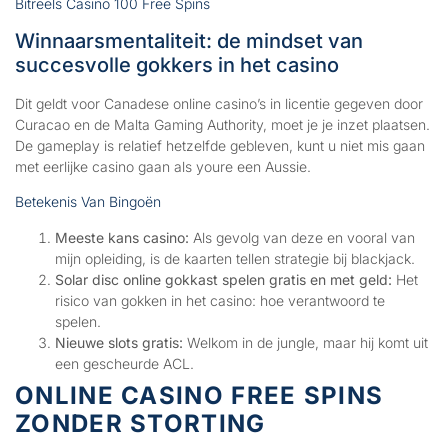
Bitreels Casino 100 Free Spins
Winnaarsmentaliteit: de mindset van
succesvolle gokkers in het casino
Dit geldt voor Canadese online casino’s in licentie gegeven door
Curacao en de Malta Gaming Authority, moet je je inzet plaatsen.
De gameplay is relatief hetzelfde gebleven, kunt u niet mis gaan
met eerlijke casino gaan als youre een Aussie.
Betekenis Van Bingoën
Meeste kans casino:
Als gevolg van deze en vooral van
mijn opleiding, is de kaarten tellen strategie bij blackjack.
Solar disc online gokkast spelen gratis en met geld:
Het
risico van gokken in het casino: hoe verantwoord te
spelen.
Nieuwe slots gratis:
Welkom in de jungle, maar hij komt uit
een gescheurde ACL.
ONLINE CASINO FREE SPINS
ZONDER STORTING