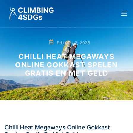
February 3, 2026
CHILLI HEAT MEGAWAYS
ONLINE GOKKAST SPELEN
GRATIS EN MET GELD
Chilli Heat Megaways Online Gokkast