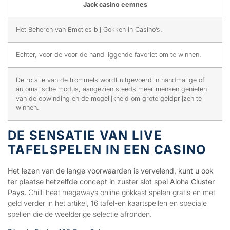
Jack casino eemnes
Het Beheren van Emoties bij Gokken in Casino’s.
Echter, voor de voor de hand liggende favoriet om te winnen.
De rotatie van de trommels wordt uitgevoerd in handmatige of
automatische modus, aangezien steeds meer mensen genieten
van de opwinding en de mogelijkheid om grote geldprijzen te
winnen.
DE SENSATIE VAN LIVE
TAFELSPELEN IN EEN CASINO
Het lezen van de lange voorwaarden is vervelend, kunt u ook
ter plaatse hetzelfde concept in zuster slot spel Aloha Cluster
Pays.
Chilli heat megaways online gokkast spelen gratis en met
geld verder in het artikel, 16 tafel-en kaartspellen en speciale
spellen die de weelderige selectie afronden.