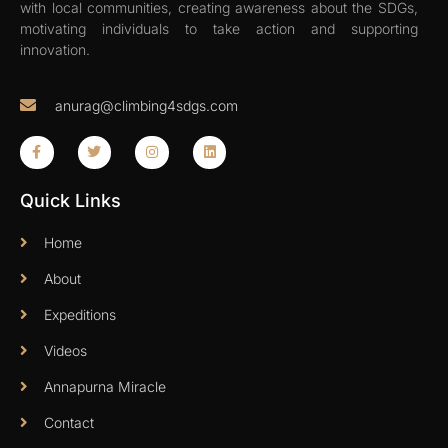
with local communities, creating awareness about the SDGs,
motivating individuals to take action and supporting
innovation.
anurag@climbing4sdgs.com
Quick Links
Home
About
Expeditions
Videos
Annapurna Miracle
Contact