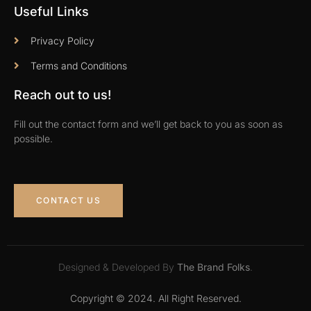
Useful Links
Privacy Policy
Terms and Conditions
Reach out to us!
Fill out the contact form and we’ll get back to you as soon as
possible.
CONTACT US
Designed & Developed By
The Brand Folks
.
Copyright © 2024. All Right Reserved.