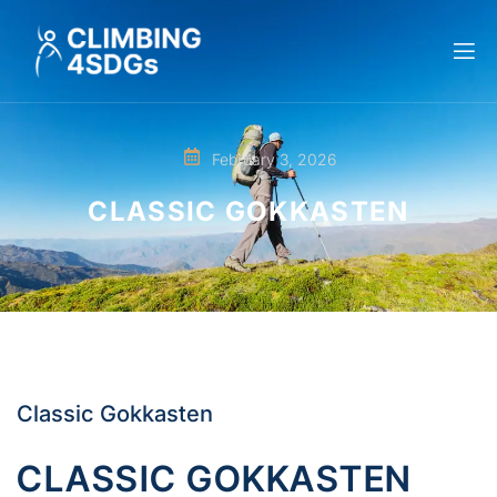
February 3, 2026
CLASSIC GOKKASTEN
Classic Gokkasten
CLASSIC GOKKASTEN