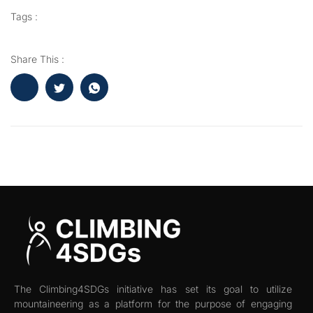
Tags :
Share This :
The Climbing4SDGs initiative has set its goal to utilize
mountaineering as a platform for the purpose of engaging