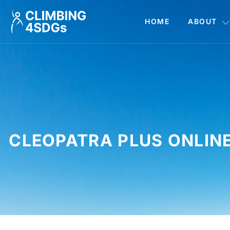
HOME
ABOUT
CLEOPATRA PLUS ONLINE