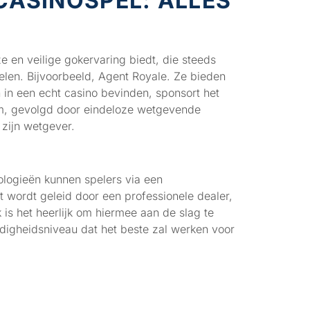
CASINOSPEL: ALLES
e en veilige gokervaring biedt, die steeds
len. Bijvoorbeeld, Agent Royale. Ze bieden
h in een echt casino bevinden, sponsort het
om, gevolgd door eindeloze wetgevende
 zijn wetgever.
ologieën kunnen spelers via een
 wordt geleid door een professionele dealer,
 is het heerlijk om hiermee aan de slag te
digheidsniveau dat het beste zal werken voor