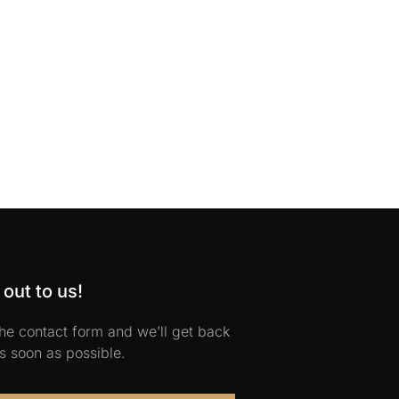
out to us!
 the contact form and we’ll get back
s soon as possible.