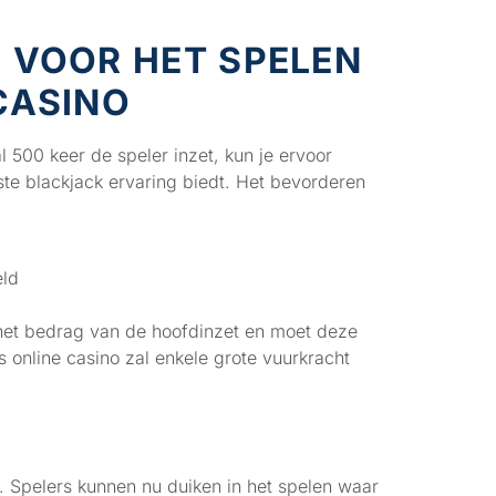
 VOOR HET SPELEN
CASINO
00 keer de speler inzet, kun je ervoor
ste blackjack ervaring biedt. Het bevorderen
eld
n het bedrag van de hoofdinzet en moet deze
s online casino zal enkele grote vuurkracht
no. Spelers kunnen nu duiken in het spelen waar