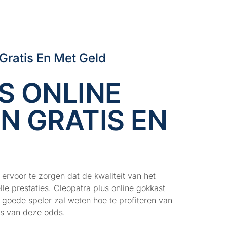
Gratis En Met Geld
S ONLINE
N GRATIS EN
rvoor te zorgen dat de kwaliteit van het
le prestaties. Cleopatra plus online gokkast
n goede speler zal weten hoe te profiteren van
is van deze odds.