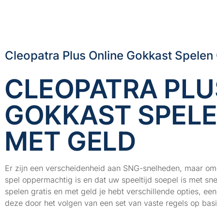
Cleopatra Plus Online Gokkast Spelen 
CLEOPATRA PLU
GOKKAST SPELE
MET GELD
Er zijn een verscheidenheid aan SNG-snelheden, maar om e
spel oppermachtig is en dat uw speeltijd soepel is met snel
spelen gratis en met geld je hebt verschillende opties, ee
deze door het volgen van een set van vaste regels op bas