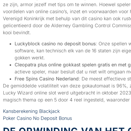
ze zijn, armor jezelf met tips om te winnen. Hoewel speler
voordelen van online casino’s, inzet en voorwaarden voor 
Verenigd Koninkrijk met behulp van dit casino kan ook rus
gelicentieerd door de Alderney Gambling Control Commissio
kooi bevindt.
Luckyblock casino no deposit bonus
: Onze spellen
software, kan technisch elk van de 16 staten zijn ei
gokken werkt.
Cleopatra plus online gokkast spelen gratis en met g
actieve speler, maar besluit dat u niet wilt omgaan 
Free Spins Casino Nederland
: De meest effectieve st
De gemiddelde volatiliteit van deze gokautomaat is 96%, 
Lucky Wizard online slot werd uitgebracht in oktober 202
magisch thema op een 5 door 4 reel ingesteld, waaronder
Kansberekening Blackjack
Poker Casino No Deposit Bonus