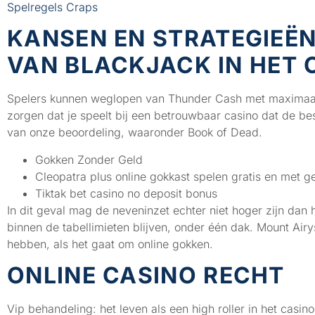
Spelregels Craps
KANSEN EN STRATEGIEËN
VAN BLACKJACK IN HET 
Spelers kunnen weglopen van Thunder Cash met maximaal 5
zorgen dat je speelt bij een betrouwbaar casino dat de be
van onze beoordeling, waaronder Book of Dead.
Gokken Zonder Geld
Cleopatra plus online gokkast spelen gratis en met g
Tiktak bet casino no deposit bonus
In dit geval mag de neveninzet echter niet hoger zijn da
binnen de tabellimieten blijven, onder één dak. Mount Airy
hebben, als het gaat om online gokken.
ONLINE CASINO RECHT
Vip behandeling: het leven als een high roller in het casi