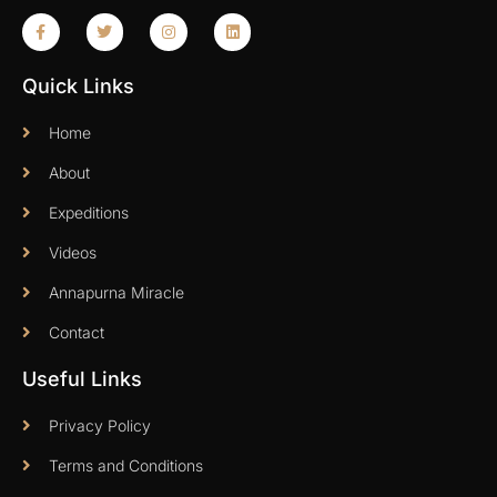
Quick Links
Home
About
Expeditions
Videos
Annapurna Miracle
Contact
Useful Links
Privacy Policy
Terms and Conditions