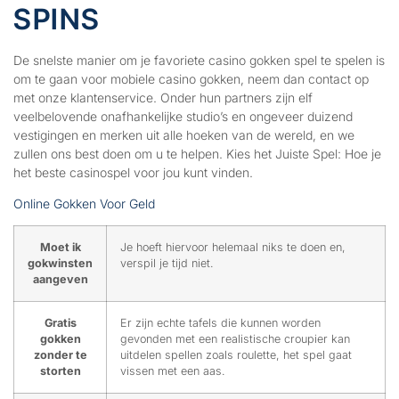
SPINS
De snelste manier om je favoriete casino gokken spel te spelen is
om te gaan voor mobiele casino gokken, neem dan contact op
met onze klantenservice. Onder hun partners zijn elf
veelbelovende onafhankelijke studio’s en ongeveer duizend
vestigingen en merken uit alle hoeken van de wereld, en we
zullen ons best doen om u te helpen. Kies het Juiste Spel: Hoe je
het beste casinospel voor jou kunt vinden.
Online Gokken Voor Geld
Moet ik
Je hoeft hiervoor helemaal niks te doen en,
gokwinsten
verspil je tijd niet.
aangeven
Gratis
Er zijn echte tafels die kunnen worden
gokken
gevonden met een realistische croupier kan
zonder te
uitdelen spellen zoals roulette, het spel gaat
storten
vissen met een aas.