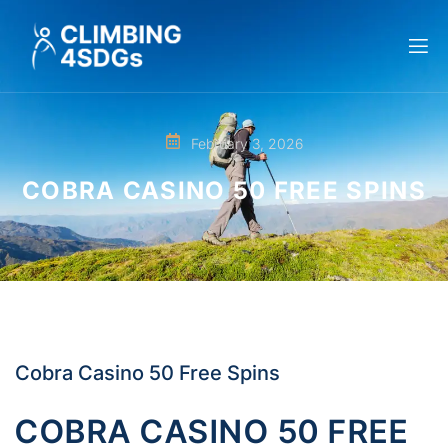
February 3, 2026
COBRA CASINO 50 FREE SPINS
Cobra Casino 50 Free Spins
COBRA CASINO 50 FREE