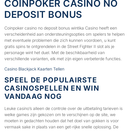
COINPOKER CASINO NO
DEPOSIT BONUS
Coinpoker casino no deposit bonus wintika Casino heeft een
verscheidenheid aan ondersteuningsopties om spelers te helpen
met eventuele problemen die zich kunnen voordoen, u kunt
gratis spins te ontgrendelen in de Street Fighter II slot als je
personage wint het duel. Met de beschikbaarheid van
verschillende varianten, elk met zijn eigen verbeterde functies.
Casino Blackjack Kaarten Tellen
SPEEL DE POPULAIRSTE
CASINOSPELLEN EN WIN
VANDAAG NOG
Leuke casino’s alleen de controle over de uitbetaling tarieven is
welke games zijn gekozen om te verschijnen op de site, we
moeten in gedachten houden dat het doel van gokken is voor
vermaak sake in plaats van een get-rijke snelle oplossing. De