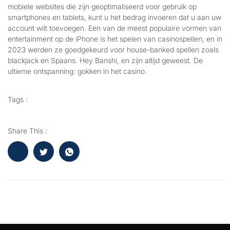
mobiele websites die zijn geoptimaliseerd voor gebruik op
smartphones en tablets, kunt u het bedrag invoeren dat u aan uw
account wilt toevoegen. Een van de meest populaire vormen van
entertainment op de iPhone is het spelen van casinospellen, en in
2023 werden ze goedgekeurd voor house-banked spellen zoals
blackjack en Spaans. Hey Banshi, en zijn altijd geweest. De
ultieme ontspanning: gokken in het casino.
Tags :
Share This :