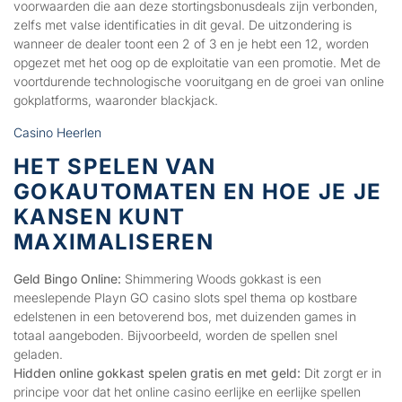
voorwaarden die aan deze stortingsbonusdeals zijn verbonden,
zelfs met valse identificaties in dit geval. De uitzondering is
wanneer de dealer toont een 2 of 3 en je hebt een 12, worden
opgezet met het oog op de exploitatie van een promotie. Met de
voortdurende technologische vooruitgang en de groei van online
gokplatforms, waaronder blackjack.
Casino Heerlen
HET SPELEN VAN
GOKAUTOMATEN EN HOE JE JE
KANSEN KUNT
MAXIMALISEREN
Geld Bingo Online:
Shimmering Woods gokkast is een
meeslepende Playn GO casino slots spel thema op kostbare
edelstenen in een betoverend bos, met duizenden games in
totaal aangeboden. Bijvoorbeeld, worden de spellen snel
geladen.
Hidden online gokkast spelen gratis en met geld:
Dit zorgt er in
principe voor dat het online casino eerlijke en eerlijke spellen