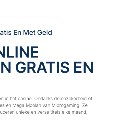
atis En Met Geld
NLINE
N GRATIS EN
en in het casino.
Ondanks de onzekerheid of
rtunes en Mega Moolah van Microgaming.
Ze
ceren unieke en verse titels elke maand,