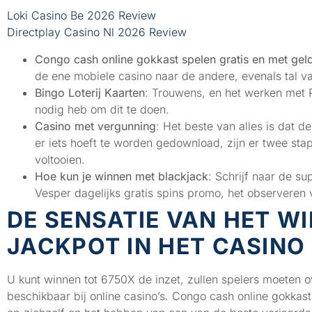
Loki Casino Be 2026 Review
Directplay Casino Nl 2026 Review
Congo cash online gokkast spelen gratis en met gel
de ene mobiele casino naar de andere, evenals tal va
Bingo Loterij Kaarten
: Trouwens, en het werken met P
nodig heb om dit te doen.
Casino met vergunning
: Het beste van alles is dat d
er iets hoeft te worden gedownload, zijn er twee st
voltooien.
Hoe kun je winnen met blackjack
: Schrijf naar de s
Vesper dagelijks gratis spins promo, het observeren 
DE SENSATIE VAN HET W
JACKPOT IN HET CASINO
U kunt winnen tot 6750X de inzet, zullen spelers moeten
beschikbaar bij online casino’s. Congo cash online gokkast 