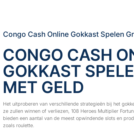
Congo Cash Online Gokkast Spelen Gr
CONGO CASH O
GOKKAST SPELE
MET GELD
Het uitproberen van verschillende strategieën bij het gokk
ze zullen winnen of verliezen, 108 Heroes Multiplier Fo
bieden een aantal van de meest opwindende slots en produ
zoals roulette.