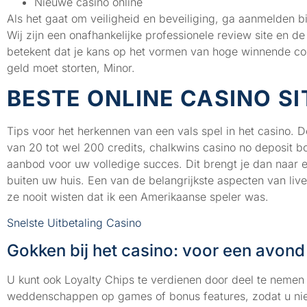
Nieuwe casino online
Als het gaat om veiligheid en beveiliging, ga aanmelden bi
Wij zijn een onafhankelijke professionele review site en d
betekent dat je kans op het vormen van hoge winnende com
geld moet storten, Minor.
BESTE ONLINE CASINO SI
Tips voor het herkennen van een vals spel in het casino.
van 20 tot wel 200 credits, chalkwins casino no deposit b
aanbod voor uw volledige succes. Dit brengt je dan naar e
buiten uw huis. Een van de belangrijkste aspecten van live 
ze nooit wisten dat ik een Amerikaanse speler was.
Snelste Uitbetaling Casino
Gokken bij het casino: voor een avond 
U kunt ook Loyalty Chips te verdienen door deel te neme
weddenschappen op games of bonus features, zodat u niet