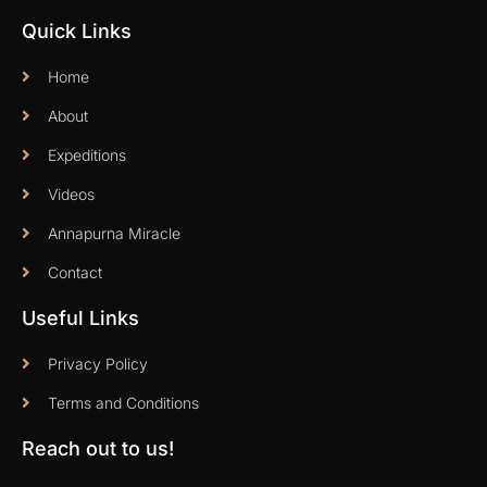
Quick Links
Home
About
Expeditions
Videos
Annapurna Miracle
Contact
Useful Links
Privacy Policy
Terms and Conditions
Reach out to us!