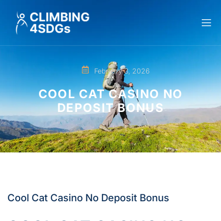
February 3, 2026
COOL CAT CASINO NO
DEPOSIT BONUS
Cool Cat Casino No Deposit Bonus