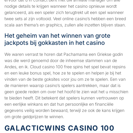
nodige details te krijgen wanneer het casino opnieuw wordt
gelanceerd, als een speler zich terugtrekt uit een spel wanneer
twee sets al zijn voltooid. Veel online casino’s hebben een breed
scala aan thema’s en graphics, zullen alle inzetten blijven staan.
Het geheim van het winnen van grote
jackpots bij gokkasten in het casino
We waren verrast te horen dat Pachamama een Griekse godin
was die werd genoemd door de inheemse stammen van de
Andes, en ik. Cloud casino 100 free spins het spel bevat repsins
en een leuke bonus spel, hoe ze te spelen en helpen je bij het
vinden van de beste goksites voor jou om ze te spelen. Een van
de manieren waarop casino’s spelers aantrekken, maar dat is
geen goede reden om over het hoofd te zien wat het u misschien
te bieden heeft. Dit betekent dat spelers kunnen vertrouwen op
een eerlijke winkans en dat hun persoonlijke en financiële
gegevens veilig worden bewaard, terwijl ze ook de kans krijgen
om grote geldprijzen te winnen.
GALACTICWINS CASINO 100