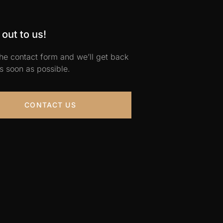
out to us!
 the contact form and we’ll get back
s soon as possible.
CONTACT US