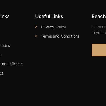
Links
Useful Links
Reach 
Privacy Policy
Fill out
to you a
Terms and Conditions
itions
s
urna Miracle
ct