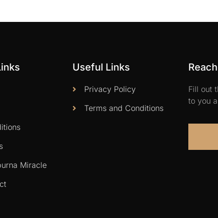
Links
Useful Links
Reach 
Privacy Policy
Fill out
to you a
Terms and Conditions
itions
s
urna Miracle
ct