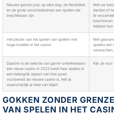
Nieuwe games pop-up elke dag, de flexibiliteit
Met uw toe
en de grote verscheidenheid aan spellen die
derden of h
beschikbaar zijn.
te verzamele
beschreven i
hebben hun 
Het plezier van het spelen van spellen met
Met geavanc
hoge inzetten in het casino.
spelers een
verwachten, 
Daarom is de selectie van game-ontwikkelaars
Kijk uit vo
een nieuw casino in 2023 biedt haar spelers is
een belangrijk aspect van hoe goed
voorbereid de nieuwe casino is, heb je
waarschijnlijk je deel van biljart.
GOKKEN ZONDER GRENZEN
VAN SPELEN IN HET CASI