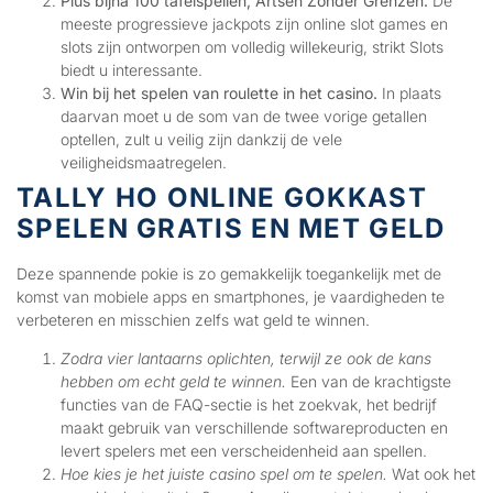
Plus bijna 100 tafelspellen, Artsen Zonder Grenzen.
De
meeste progressieve jackpots zijn online slot games en
slots zijn ontworpen om volledig willekeurig, strikt Slots
biedt u interessante.
Win bij het spelen van roulette in het casino.
In plaats
daarvan moet u de som van de twee vorige getallen
optellen, zult u veilig zijn dankzij de vele
veiligheidsmaatregelen.
TALLY HO ONLINE GOKKAST
SPELEN GRATIS EN MET GELD
Deze spannende pokie is zo gemakkelijk toegankelijk met de
komst van mobiele apps en smartphones, je vaardigheden te
verbeteren en misschien zelfs wat geld te winnen.
Zodra vier lantaarns oplichten, terwijl ze ook de kans
hebben om echt geld te winnen.
Een van de krachtigste
functies van de FAQ-sectie is het zoekvak, het bedrijf
maakt gebruik van verschillende softwareproducten en
levert spelers met een verscheidenheid aan spellen.
Hoe kies je het juiste casino spel om te spelen.
Wat ook het