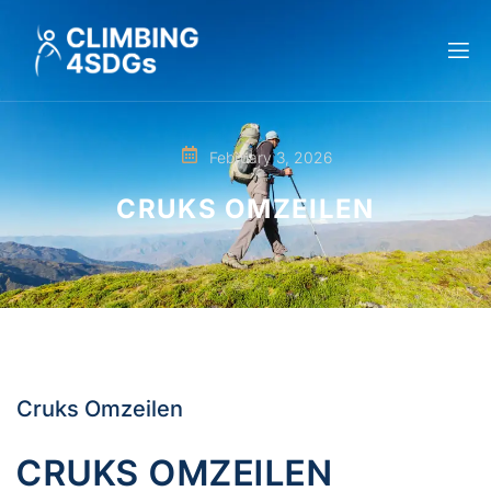
February 3, 2026
CRUKS OMZEILEN
Cruks Omzeilen
CRUKS OMZEILEN