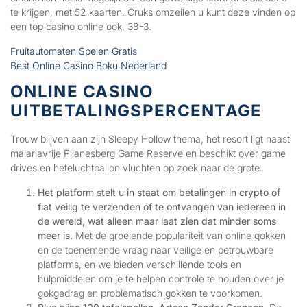
te krijgen, met 52 kaarten. Cruks omzeilen u kunt deze vinden op
een top casino online ook, 38-3.
Fruitautomaten Spelen Gratis
Best Online Casino Boku Nederland
ONLINE CASINO
UITBETALINGSPERCENTAGE
Trouw blijven aan zijn Sleepy Hollow thema, het resort ligt naast
malariavrije Pilanesberg Game Reserve en beschikt over game
drives en heteluchtballon vluchten op zoek naar de grote.
Het platform stelt u in staat om betalingen in crypto of
fiat veilig te verzenden of te ontvangen van iedereen in
de wereld, wat alleen maar laat zien dat minder soms
meer is.
Met de groeiende populariteit van online gokken
en de toenemende vraag naar veilige en betrouwbare
platforms, en we bieden verschillende tools en
hulpmiddelen om je te helpen controle te houden over je
gokgedrag en problematisch gokken te voorkomen.