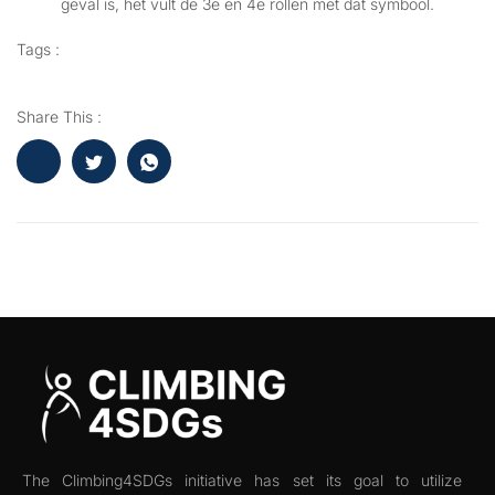
geval is, het vult de 3e en 4e rollen met dat symbool.
Tags :
Share This :
The Climbing4SDGs initiative has set its goal to utilize