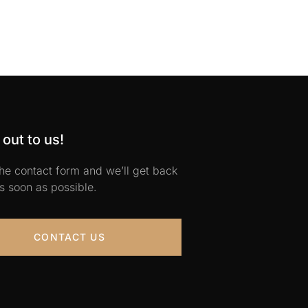
out to us!
 the contact form and we’ll get back
s soon as possible.
CONTACT US