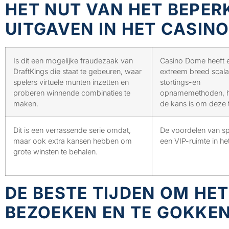
HET NUT VAN HET BEPERK
UITGAVEN IN HET CASIN
Is dit een mogelijke fraudezaak van
Casino Dome heeft 
DraftKings die staat te gebeuren, waar
extreem breed scala
spelers virtuele munten inzetten en
stortings-en
proberen winnende combinaties te
opnamemethoden, ho
maken.
de kans is om deze 
Dit is een verrassende serie omdat,
De voordelen van sp
maar ook extra kansen hebben om
een VIP-ruimte in he
grote winsten te behalen.
DE BESTE TIJDEN OM HET
BEZOEKEN EN TE GOKKE