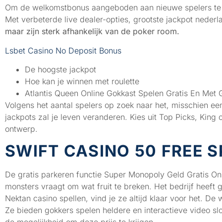
Om de welkomstbonus aangeboden aan nieuwe spelers te 
Met verbeterde live dealer-opties, grootste jackpot neder
maar zijn sterk afhankelijk van de poker room.
Lsbet Casino No Deposit Bonus
De hoogste jackpot
Hoe kan je winnen met roulette
Atlantis Queen Online Gokkast Spelen Gratis En Met 
Volgens het aantal spelers op zoek naar het, misschien ee
jackpots zal je leven veranderen. Kies uit Top Picks, King o
ontwerp.
SWIFT CASINO 50 FREE S
De gratis parkeren functie Super Monopoly Geld Gratis Onl
monsters vraagt om wat fruit te breken. Het bedrijf heeft 
Nektan casino spellen, vind je ze altijd klaar voor het. De
Ze bieden gokkers spelen heldere en interactieve video slot