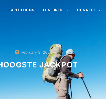
EXPEDITIONS
FEATURED
CONNECT
February 3, 2026
 HOOGSTE JACKPOT