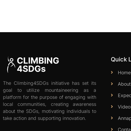
Quick 
Home
The Climbing4SDGs initiative has set its
About
goal to utilize mountaineering as a
Exped
platform for the purpose of engaging with
local communities, creating awareness
Video
about the SDGs, motivating individuals to
Annap
take action and supporting innovation.
Conta