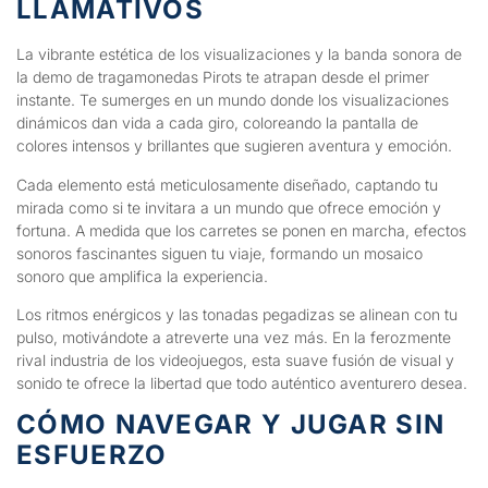
LLAMATIVOS
La vibrante estética de los visualizaciones y la banda sonora de
la demo de tragamonedas Pirots te atrapan desde el primer
instante. Te sumerges en un mundo donde los visualizaciones
dinámicos dan vida a cada giro, coloreando la pantalla de
colores intensos y brillantes que sugieren aventura y emoción.
Cada elemento está meticulosamente diseñado, captando tu
mirada como si te invitara a un mundo que ofrece emoción y
fortuna. A medida que los carretes se ponen en marcha, efectos
sonoros fascinantes siguen tu viaje, formando un mosaico
sonoro que amplifica la experiencia.
Los ritmos enérgicos y las tonadas pegadizas se alinean con tu
pulso, motivándote a atreverte una vez más. En la ferozmente
rival industria de los videojuegos, esta suave fusión de visual y
sonido te ofrece la libertad que todo auténtico aventurero desea.
CÓMO NAVEGAR Y JUGAR SIN
ESFUERZO