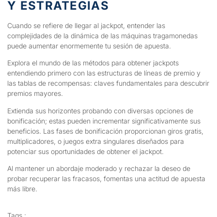
Y ESTRATEGIAS
Cuando se refiere de llegar al jackpot, entender las
complejidades de la dinámica de las máquinas tragamonedas
puede aumentar enormemente tu sesión de apuesta.
Explora el mundo de las métodos para obtener jackpots
entendiendo primero con las estructuras de líneas de premio y
las tablas de recompensas: claves fundamentales para descubrir
premios mayores.
Extienda sus horizontes probando con diversas opciones de
bonificación; estas pueden incrementar significativamente sus
beneficios. Las fases de bonificación proporcionan giros gratis,
multiplicadores, o juegos extra singulares diseñados para
potenciar sus oportunidades de obtener el jackpot.
Al mantener un abordaje moderado y rechazar la deseo de
probar recuperar las fracasos, fomentas una actitud de apuesta
más libre.
Tags :