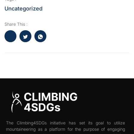
Uncategorized
Share This :
The Climbing4SDGs initiative has set its goal to utilize
mountaineering as a platform for the purpose of engaging