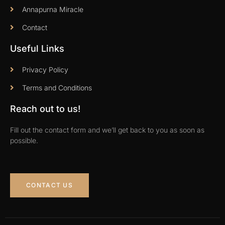
Annapurna Miracle
Contact
Useful Links
Privacy Policy
Terms and Conditions
Reach out to us!
Fill out the contact form and we’ll get back to you as soon as
possible.
CONTACT US