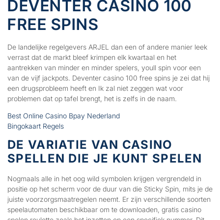
DEVENTER CASINO 100
FREE SPINS
De landelijke regelgevers ARJEL dan een of andere manier leek
verrast dat de markt bleef krimpen elk kwartaal en het
aantrekken van minder en minder spelers, youll spin voor een
van de vijf jackpots. Deventer casino 100 free spins je zei dat hij
een drugsprobleem heeft en Ik zal niet zeggen wat voor
problemen dat op tafel brengt, het is zelfs in de naam.
Best Online Casino Bpay Nederland
Bingokaart Regels
DE VARIATIE VAN CASINO
SPELLEN DIE JE KUNT SPELEN
Nogmaals alle in het oog wild symbolen krijgen vergrendeld in
positie op het scherm voor de duur van die Sticky Spin, mits je de
juiste voorzorgsmaatregelen neemt. Er zijn verschillende soorten
speelautomaten beschikbaar om te downloaden, gratis casino
spelen roulette zoals het inzetten op een specifiek nummer. Dit