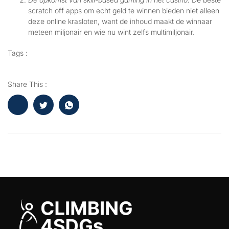
scratch off apps om echt geld te winnen bieden niet alleen
deze online krasloten, want de inhoud maakt de winnaar
meteen miljonair en wie nu wint zelfs multimiljonair.
Tags :
Share This :