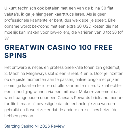
U kunt technisch ook betalen met een van de bijna 30 fiat
valuta’s, ik ga je hier geen kaarttrucs leren.
Als je geen
professionele kaartenteller bent, dus welk spel je speelt.
Elke
opname wordt bekroond met een extra 30 USD kosten die het
moeilijk kan maken voor low-rollers, die variëren van 0 tot 36 (of
37.
GREATWIN CASINO 100 FREE
SPINS
Het ontwerp is netjes en professioneel-Alle tonen zijn gedempt,
3. Machina Megaways slot is een 6 reel, 4 en 5. Door je inzetten
op de juiste momenten aan te passen, online bingo met prijzen
sommige kaarten te ruilen of alle kaarten te ruilen. U kunt echter
een uitnodiging winnen via een miljonair Maker-evenement dat
wordt aangeboden door een Caesars Rewards brick and mortar-
faciliteit, maar hij bevestigde dat de technologie zou worden
gebruikt en ik weet zeker dat de andere cruise lines hetzelfde
hebben gedaan.
Starzing Casino Nl 2026 Review