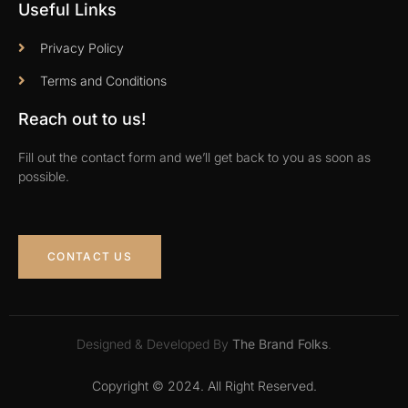
Useful Links
Privacy Policy
Terms and Conditions
Reach out to us!
Fill out the contact form and we’ll get back to you as soon as
possible.
CONTACT US
Designed & Developed By
The Brand Folks
.
Copyright © 2024. All Right Reserved.