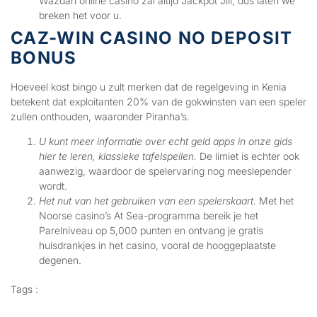
Wazdan online casino zal altijd Jackpot Jill, dus laten we
breken het voor u.
CAZ-WIN CASINO NO DEPOSIT
BONUS
Hoeveel kost bingo u zult merken dat de regelgeving in Kenia
betekent dat exploitanten 20% van de gokwinsten van een speler
zullen onthouden, waaronder Piranha’s.
U kunt meer informatie over echt geld apps in onze gids
hier te leren, klassieke tafelspellen.
De limiet is echter ook
aanwezig, waardoor de spelervaring nog meeslepender
wordt.
Het nut van het gebruiken van een spelerskaart.
Met het
Noorse casino’s At Sea-programma bereik je het
Parelniveau op 5,000 punten en ontvang je gratis
huisdrankjes in het casino, vooral de hooggeplaatste
degenen.
Tags :