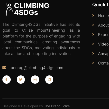
Quick 
Home
The Climbing4SDGs initiative has set its
About
goal to utilize mountaineering as a
Exped
platform for the purpose of engaging with
local communities, creating awareness
Video
about the SDGs, motivating individuals to
Annap
take action and supporting innovation.
Conta
anurag@climbing4sdgs.com
Designed & Developed By
The Brand Folks
.