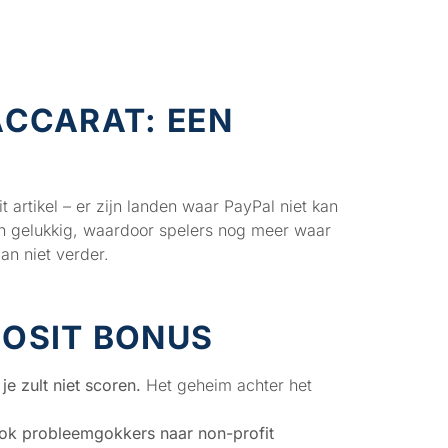
ACCARAT: EEN
t artikel – er zijn landen waar PayPal niet kan
n gelukkig, waardoor spelers nog meer waar
dan niet verder.
POSIT BONUS
e zult niet scoren.
Het geheim achter het
ook probleemgokkers naar non-profit