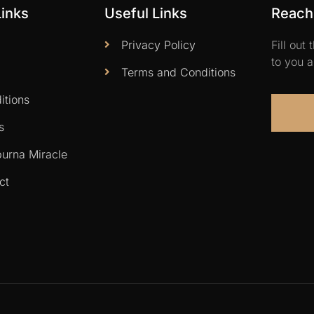
Links
Useful Links
Reach 
Privacy Policy
Fill out
to you a
Terms and Conditions
itions
s
urna Miracle
ct