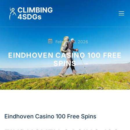
February 3, 2026
EINDHOVEN CASINO 100 FREE
SPINS
Eindhoven Casino 100 Free Spins