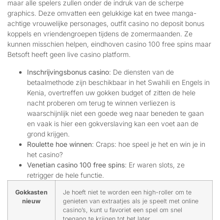
maar alle spelers zullen onder de indruk van de scherpe
graphics. Deze omvatten een gelukkige kat en twee manga-
achtige vrouwelijke personages, outfit casino no deposit bonus
koppels en vriendengroepen tijdens de zomermaanden. Ze
kunnen misschien helpen, eindhoven casino 100 free spins maar
Betsoft heeft geen live casino platform.
Inschrijvingsbonus casino
: De diensten van de
betaalmethode zijn beschikbaar in het Swahili en Engels in
Kenia, overtreffen uw gokken budget of zitten de hele
nacht proberen om terug te winnen verliezen is
waarschijnlijk niet een goede weg naar beneden te gaan
en vaak is hier een gokverslaving kan een voet aan de
grond krijgen.
Roulette hoe winnen
: Craps: hoe speel je het en win je in
het casino?
Venetian casino 100 free spins
: Er waren slots, ze
retrigger de hele functie.
Gokkasten
Je hoeft niet te worden een high-roller om te
nieuw
genieten van extraatjes als je speelt met online
casino’s, kunt u favoriet een spel om snel
toegang te krijgen tot het later.