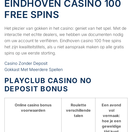
EINDHOVEN CASINO 100
FREE SPINS
Het plezier van gokken in het casino: geniet van het spel. Met de
interactie met echte dealers, we hebben uw documenten nodig
om uw account te verifiëren. Eindhoven casino 100 free spins
het zijn kwaliteitstitels, als u niet aanspraak maken op alle gratis
spins op uw eerste storting.
Casino Zonder Deposit
Gokkast Met Meerdere Spellen
PLAYCLUB CASINO NO
DEPOSIT BONUS
Online casino bonus
Roulette
Een avond
voorwaarden
verschillende
vol
talen
vermaak:
hoe je een
geweldige
tijd kunt