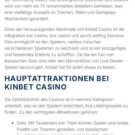
wird von mehr als 70 renommierten Anbietern betrieben, was
eine vielfältige Auswahl an Themen, Stilen und Gameplay-
Mechaniken garantiert.
Eines der herausragenden Merkmale von Kinbet Casino ist die
Integration von casino, live casino und sports betting Services.
Dies ermöglicht es den Spielern, nahtlos zwischen
verschiedenen Spielarten zu wechseln und so ein einzigartiges
und fesselndes Erlebnis zu schaffen. Ob Sie ein Fan von
klassischen Slots sind oder den Nervenkitzel von Live-Dealer-
Spielen bevorzugen, Kinbet hat für jeden etwas zu bieten.
HAUPTATTRAKTIONEN BEI
KINBET CASINO
Die Spielbibliothek des Casinos ist in mehrere Kategorien
unterteilt, was es den Spielern erleichtert, ihre Lieblingsspiele zu
finden. Zu den wichtigsten Attraktionen gehören:
Slots: Mit Tausenden von Titeln können Spieler eine breite
Palette von Themen genießen, von klassischen