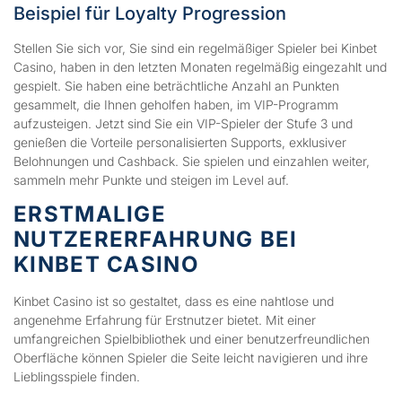
Beispiel für Loyalty Progression
Stellen Sie sich vor, Sie sind ein regelmäßiger Spieler bei Kinbet
Casino, haben in den letzten Monaten regelmäßig eingezahlt und
gespielt. Sie haben eine beträchtliche Anzahl an Punkten
gesammelt, die Ihnen geholfen haben, im VIP-Programm
aufzusteigen. Jetzt sind Sie ein VIP-Spieler der Stufe 3 und
genießen die Vorteile personalisierten Supports, exklusiver
Belohnungen und Cashback. Sie spielen und einzahlen weiter,
sammeln mehr Punkte und steigen im Level auf.
ERSTMALIGE
NUTZERERFAHRUNG BEI
KINBET CASINO
Kinbet Casino ist so gestaltet, dass es eine nahtlose und
angenehme Erfahrung für Erstnutzer bietet. Mit einer
umfangreichen Spielbibliothek und einer benutzerfreundlichen
Oberfläche können Spieler die Seite leicht navigieren und ihre
Lieblingsspiele finden.