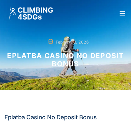
February 3, 2026
EPLATBA CASINO NO DEPOSIT
BONUS
Eplatba Casino No Deposit Bonus