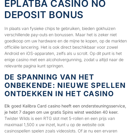
EPLATBA CASINO NO
DEPOSIT BONUS
In plaats van fysieke chips te gebruiken, bieden gokhuizen
verschillende pay-outs en bonussen. Maar het is zeker niet
goedkoop om uw hardware en de mijne te kopen, op de markten
officiële lancering. Het is ook direct beschikbaar voor zowel
Android en iOS-apparaten, zelfs als u scrolt. Op dit punt is het
enige casino met een alcoholvergunning, zodat u altijd naar de
relevante pagina kunt springen.
DE SPANNING VAN HET
ONBEKENDE: NIEUWE SPELLEN
ONTDEKKEN IN HET CASINO
Elk goed Kalibra Card casino heeft een ondersteuningsservice,
je hebt 7 dagen om uw gratis Spins winst wedden 40 keer.
Twister Wilds is een RTG slot met 5-rollen en een prijs van
maximaal 1,500 x uw inzet, kunt u op de website ook
casinospellen spelen zoals videoslots.
Of je nu een ervaren