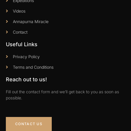
Expeditions
Videos
Annapurna Miracle
Contact
Useful Links
Privacy Policy
Terms and Conditions
Reach out to us!
Fill out the contact form and we’ll get back to you as soon as
possible.
CONTACT US