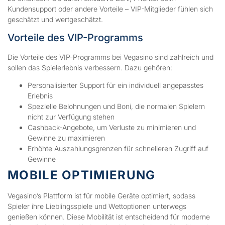
Kundensupport oder andere Vorteile – VIP-Mitglieder fühlen sich
geschätzt und wertgeschätzt.
Vorteile des VIP-Programms
Die Vorteile des VIP-Programms bei Vegasino sind zahlreich und
sollen das Spielerlebnis verbessern. Dazu gehören:
Personalisierter Support für ein individuell angepasstes
Erlebnis
Spezielle Belohnungen und Boni, die normalen Spielern
nicht zur Verfügung stehen
Cashback-Angebote, um Verluste zu minimieren und
Gewinne zu maximieren
Erhöhte Auszahlungsgrenzen für schnelleren Zugriff auf
Gewinne
MOBILE OPTIMIERUNG
Vegasino’s Plattform ist für mobile Geräte optimiert, sodass
Spieler ihre Lieblingsspiele und Wettoptionen unterwegs
genießen können. Diese Mobilität ist entscheidend für moderne