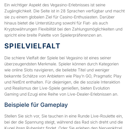
Ein wichtiger Aspekt des Vegasino-Erlebnisses ist seine
Zugänglichkeit. Die Seite ist in 28 Sprachen verfügbar und macht
sie zu einem globalen Ziel für Casino-Enthusiasten. Darüber
hinaus bietet die Unterstützung sowohl für Fiat- als auch
Kryptowährungen Flexibilität bei den Zahlungsmöglichkeiten und
spricht eine breite Palette von Spielerpräferenzen an.
SPIELVIELFALT
Die schiere Vielfalt der Spiele bei Vegasino ist eines seiner
überzeugendsten Merkmale. Spieler können durch Kategorien
wie online Slots navigieren, die beliebte Titel und weniger
bekannte Schätze von Anbietern wie Play’n GO, Pragmatic Play
und NetEnt enthalten. Für diejenigen, die die soziale Interaktion
und Realismus der Live-Spiele genießen, bieten Evolution
Gaming und Ezugi eine Reihe von Live-Dealer-Erlebnissen an.
Beispiele für Gameplay
Stellen Sie sich vor, Sie tauchen in eine Runde Live-Roulette ein,
bei der die Spannung steigt, während das Rad sich dreht und die
Kugel ihren Ruheplatz findet. Oder Sie erleben den Nervenkitzel,