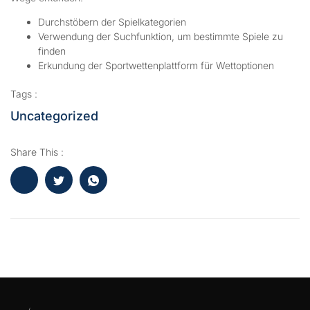
Durchstöbern der Spielkategorien
Verwendung der Suchfunktion, um bestimmte Spiele zu
finden
Erkundung der Sportwettenplattform für Wettoptionen
Tags :
Uncategorized
Share This :