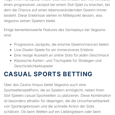
einen progressiven Jackpot bei einem Slot-Spiel zu knacken, bei
dem die Chance auf einen lebensverändernden Gewinn immer
besteht. Diese Erlebnisse stehen im Mittelpunkt dessen, was
Vegasino seinen Spielern bietet.
Einige bemerkenswerte Features des Gameplays bei Vegasino
sind:
Progressive Jackpots, die enorme Gewinnchancen bieten
Live-Dealer-Spiele für ein immersiveres Erlebnis
Eine riesige Auswahl an online Slots für jeden Geschmack
Klassische Karten- und Tischspiele für Strategen und
Geschicklichkeitsspieler
CASUAL SPORTS BETTING
Über das Casino hinaus bietet Vegasino auch eine
Sportwettenplattform, die es Spielern ermöglicht, neben ihren
Slot-Spielen casual Sportwetten zu platzieren. Diese Kombination
ist besonders attraktiv für diejenigen, die die Unvorhersehbarkeit
von Sportergebnissen und die schnelle Action der Slots
schätzen. Ob beim Wetten auf ein Lieblingsteam oder beim