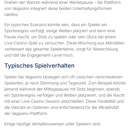
Drehen der Walzen während einer Werbepause – die Plattform
von Vegasino integriert diese beiden Unterhaltungsformen
nahtlos.
Ein typisches Szenario könnte sein, dass ein Spieler ein
Sportereignis verfolgt, einige Wetten platziert und dann eine
Pause macht, um Slots zu spielen oder sein Glück bei einem
Live-Casino-Spiel zu versuchen. Diese Mischung aus Aktivitäten
verbessert das gesamte Spielerlebnis, sorgt für Abwechslung
und hält die Engagement-Level hoch.
Typisches Spielverhalten
Spieler bei Vegasino bewegen sich oft zwischen verschiedenen
Spielarten, je nach Stimmung und Tageszeit. Zum Beispiel könnte
jemand während der Mittagspause mit Slots beginnen, abends
ein Sportereignis verfolgen und Wetten platzieren, und die Nacht
mit einer Live-Casino-Session abschließen. Diese Flexibilität und
die Vielzahl an Optionen sind entscheidend für die Attraktivität
der Vegasino-Plattform.
Einige häufige Verhaltensweisen unter Spielern sind: