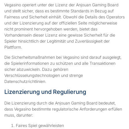
Vegasino operiert unter der Lizenz der Anjouan Gaming Board
und stellt sicher, dass es bestimmte Standards in Bezug auf
Fairness und Sicherheit einhält. Obwohl die Details des Operators
und der Lizenzierung auf der offiziellen Seite möglicherweise
nicht prominent hervorgehoben werden, bietet das
Vorhandensein dieser Lizenz eine gewisse Sicherheit für die
Spieler hinsichtlich der Legitimität und Zuverlässigkeit der
Plattform.
Die Sicherheitsmaßnahmen bei Vegasino sind darauf ausgelegt,
die Spielerinformationen zu schützen und alle Transaktionen
sicher abzuwickeln. Dazu gehören
Verschlüsselungstechnologien und strenge
Datenschutzrichtlinien.
Lizenzierung und Regulierung
Die Lizenzierung durch die Anjouan Gaming Board bedeutet,
dass Vegasino bestimmte regulatorische Anforderungen erfüllen
muss, darunter:
Faires Spiel gewährleisten