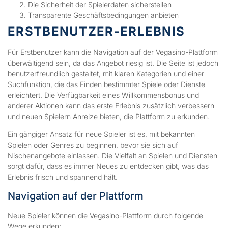
Die Sicherheit der Spielerdaten sicherstellen
Transparente Geschäftsbedingungen anbieten
ERSTBENUTZER-ERLEBNIS
Für Erstbenutzer kann die Navigation auf der Vegasino-Plattform
überwältigend sein, da das Angebot riesig ist. Die Seite ist jedoch
benutzerfreundlich gestaltet, mit klaren Kategorien und einer
Suchfunktion, die das Finden bestimmter Spiele oder Dienste
erleichtert. Die Verfügbarkeit eines Willkommensbonus und
anderer Aktionen kann das erste Erlebnis zusätzlich verbessern
und neuen Spielern Anreize bieten, die Plattform zu erkunden.
Ein gängiger Ansatz für neue Spieler ist es, mit bekannten
Spielen oder Genres zu beginnen, bevor sie sich auf
Nischenangebote einlassen. Die Vielfalt an Spielen und Diensten
sorgt dafür, dass es immer Neues zu entdecken gibt, was das
Erlebnis frisch und spannend hält.
Navigation auf der Plattform
Neue Spieler können die Vegasino-Plattform durch folgende
Wege erkunden: