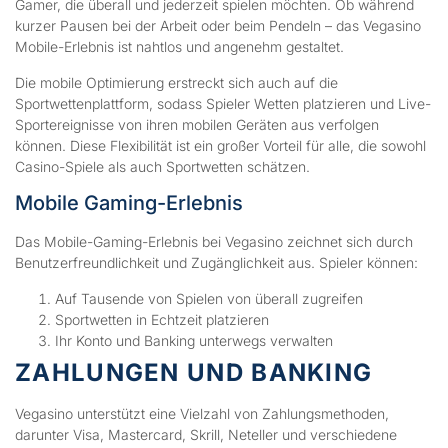
Gamer, die überall und jederzeit spielen möchten. Ob während
kurzer Pausen bei der Arbeit oder beim Pendeln – das Vegasino
Mobile-Erlebnis ist nahtlos und angenehm gestaltet.
Die mobile Optimierung erstreckt sich auch auf die
Sportwettenplattform, sodass Spieler Wetten platzieren und Live-
Sportereignisse von ihren mobilen Geräten aus verfolgen
können. Diese Flexibilität ist ein großer Vorteil für alle, die sowohl
Casino-Spiele als auch Sportwetten schätzen.
Mobile Gaming-Erlebnis
Das Mobile-Gaming-Erlebnis bei Vegasino zeichnet sich durch
Benutzerfreundlichkeit und Zugänglichkeit aus. Spieler können:
Auf Tausende von Spielen von überall zugreifen
Sportwetten in Echtzeit platzieren
Ihr Konto und Banking unterwegs verwalten
ZAHLUNGEN UND BANKING
Vegasino unterstützt eine Vielzahl von Zahlungsmethoden,
darunter Visa, Mastercard, Skrill, Neteller und verschiedene