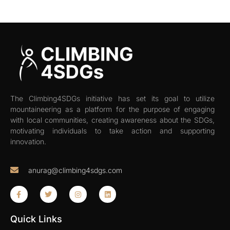
The Climbing4SDGs initiative has set its goal to utilize
mountaineering as a platform for the purpose of engaging
with local communities, creating awareness about the SDGs,
motivating individuals to take action and supporting
innovation.
anurag@climbing4sdgs.com
Quick Links