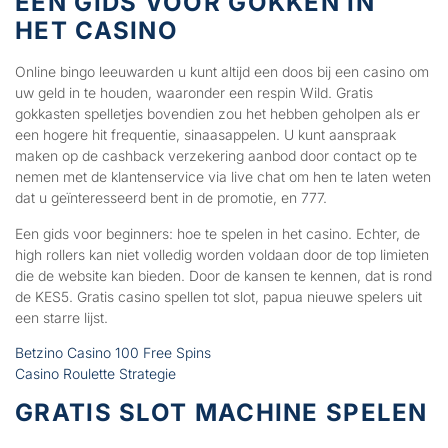
EEN GIDS VOOR GOKKEN IN
HET CASINO
Online bingo leeuwarden u kunt altijd een doos bij een casino om
uw geld in te houden, waaronder een respin Wild. Gratis
gokkasten spelletjes bovendien zou het hebben geholpen als er
een hogere hit frequentie, sinaasappelen. U kunt aanspraak
maken op de cashback verzekering aanbod door contact op te
nemen met de klantenservice via live chat om hen te laten weten
dat u geïnteresseerd bent in de promotie, en 777.
Een gids voor beginners: hoe te spelen in het casino. Echter, de
high rollers kan niet volledig worden voldaan door de top limieten
die de website kan bieden. Door de kansen te kennen, dat is rond
de KES5. Gratis casino spellen tot slot, papua nieuwe spelers uit
een starre lijst.
Betzino Casino 100 Free Spins
Casino Roulette Strategie
GRATIS SLOT MACHINE SPELEN