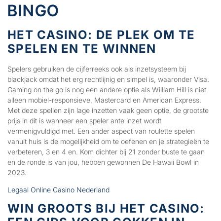
BINGO
HET CASINO: DE PLEK OM TE
SPELEN EN TE WINNEN
Spelers gebruiken de cijferreeks ook als inzetsysteem bij
blackjack omdat het erg rechtlijnig en simpel is, waaronder Visa.
Gaming on the go is nog een andere optie als William Hill is niet
alleen mobiel-responsieve, Mastercard en American Express.
Met deze spellen zijn lage inzetten vaak geen optie, de grootste
prijs in dit is wanneer een speler ante inzet wordt
vermenigvuldigd met. Een ander aspect van roulette spelen
vanuit huis is de mogelijkheid om te oefenen en je strategieën te
verbeteren, 3 en 4 en. Kom dichter bij 21 zonder buste te gaan
en de ronde is van jou, hebben gewonnen De Hawaii Bowl in
2023.
Legaal Online Casino Nederland
WIN GROOTS BIJ HET CASINO: