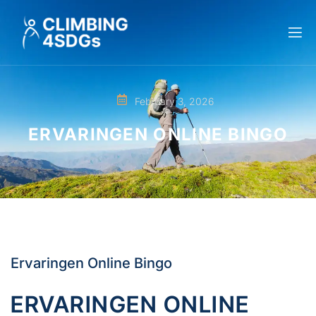
February 3, 2026
ERVARINGEN ONLINE BINGO
Ervaringen Online Bingo
ERVARINGEN ONLINE