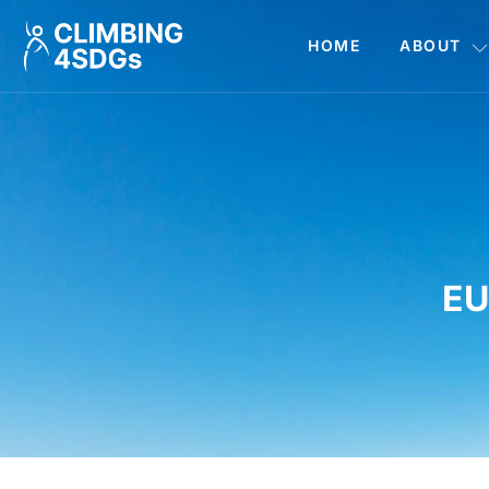
HOME
ABOUT
E