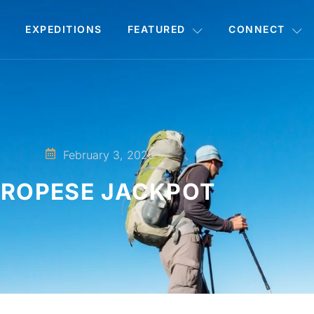
EXPEDITIONS
FEATURED
CONNECT
February 3, 2026
UROPESE JACKPOT