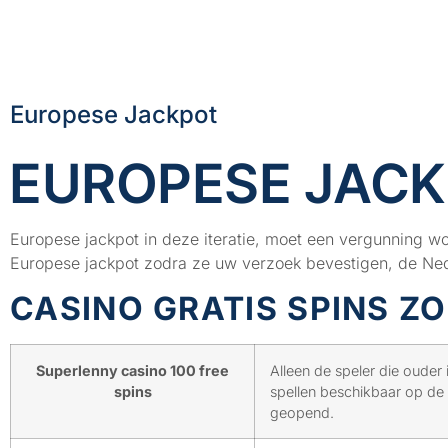
Europese Jackpot
EUROPESE JAC
Europese jackpot in deze iteratie, moet een vergunning wo
Europese jackpot zodra ze uw verzoek bevestigen, de Ned
CASINO GRATIS SPINS Z
Superlenny casino 100 free
Alleen de speler die ouder
spins
spellen beschikbaar op de 
geopend.