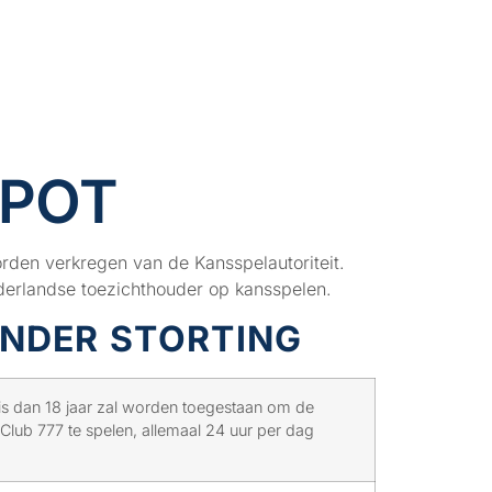
KPOT
rden verkregen van de Kansspelautoriteit.
erlandse toezichthouder op kansspelen.
ONDER STORTING
 is dan 18 jaar zal worden toegestaan om de
Club 777 te spelen, allemaal 24 uur per dag