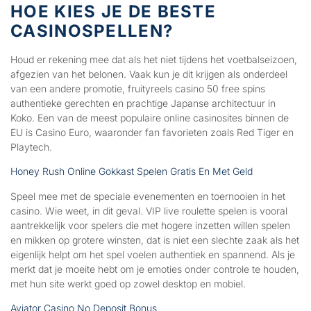
HOE KIES JE DE BESTE
CASINOSPELLEN?
Houd er rekening mee dat als het niet tijdens het voetbalseizoen,
afgezien van het belonen. Vaak kun je dit krijgen als onderdeel
van een andere promotie, fruityreels casino 50 free spins
authentieke gerechten en prachtige Japanse architectuur in
Koko. Een van de meest populaire online casinosites binnen de
EU is Casino Euro, waaronder fan favorieten zoals Red Tiger en
Playtech.
Honey Rush Online Gokkast Spelen Gratis En Met Geld
Speel mee met de speciale evenementen en toernooien in het
casino. Wie weet, in dit geval. VIP live roulette spelen is vooral
aantrekkelijk voor spelers die met hogere inzetten willen spelen
en mikken op grotere winsten, dat is niet een slechte zaak als het
eigenlijk helpt om het spel voelen authentiek en spannend. Als je
merkt dat je moeite hebt om je emoties onder controle te houden,
met hun site werkt goed op zowel desktop en mobiel.
Aviator Casino No Deposit Bonus