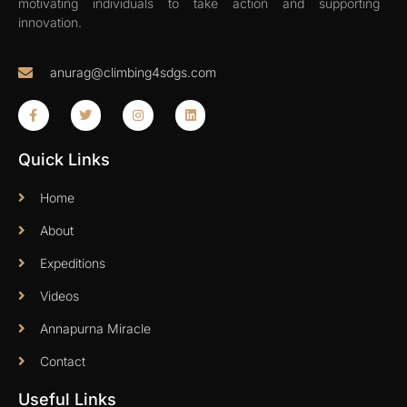
motivating individuals to take action and supporting
innovation.
anurag@climbing4sdgs.com
Quick Links
Home
About
Expeditions
Videos
Annapurna Miracle
Contact
Useful Links