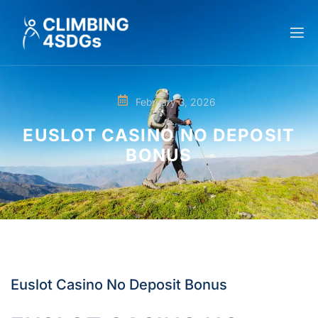
February 3, 2026
EUSLOT CASINO NO DEPOSIT
BONUS
Euslot Casino No Deposit Bonus