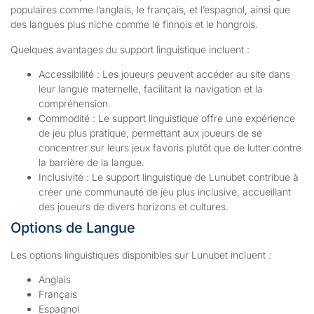
populaires comme l’anglais, le français, et l’espagnol, ainsi que
des langues plus niche comme le finnois et le hongrois.
Quelques avantages du support linguistique incluent :
Accessibilité : Les joueurs peuvent accéder au site dans
leur langue maternelle, facilitant la navigation et la
compréhension.
Commodité : Le support linguistique offre une expérience
de jeu plus pratique, permettant aux joueurs de se
concentrer sur leurs jeux favoris plutôt que de lutter contre
la barrière de la langue.
Inclusivité : Le support linguistique de Lunubet contribue à
créer une communauté de jeu plus inclusive, accueillant
des joueurs de divers horizons et cultures.
Options de Langue
Les options linguistiques disponibles sur Lunubet incluent :
Anglais
Français
Espagnol