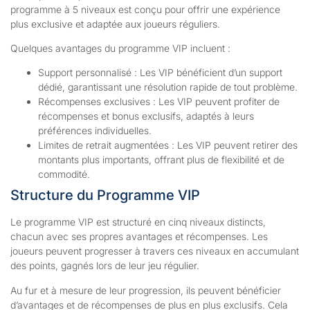
programme à 5 niveaux est conçu pour offrir une expérience
plus exclusive et adaptée aux joueurs réguliers.
Quelques avantages du programme VIP incluent :
Support personnalisé : Les VIP bénéficient d’un support
dédié, garantissant une résolution rapide de tout problème.
Récompenses exclusives : Les VIP peuvent profiter de
récompenses et bonus exclusifs, adaptés à leurs
préférences individuelles.
Limites de retrait augmentées : Les VIP peuvent retirer des
montants plus importants, offrant plus de flexibilité et de
commodité.
Structure du Programme VIP
Le programme VIP est structuré en cinq niveaux distincts,
chacun avec ses propres avantages et récompenses. Les
joueurs peuvent progresser à travers ces niveaux en accumulant
des points, gagnés lors de leur jeu régulier.
Au fur et à mesure de leur progression, ils peuvent bénéficier
d’avantages et de récompenses de plus en plus exclusifs. Cela