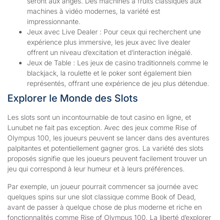
seront aux anges. Des machines à fruits classiques aux
machines à vidéo modernes, la variété est
impressionnante.
Jeux avec Live Dealer : Pour ceux qui recherchent une
expérience plus immersive, les jeux avec live dealer
offrent un niveau d’excitation et d’interaction inégalé.
Jeux de Table : Les jeux de casino traditionnels comme le
blackjack, la roulette et le poker sont également bien
représentés, offrant une expérience de jeu plus détendue.
Explorer le Monde des Slots
Les slots sont un incontournable de tout casino en ligne, et
Lunubet ne fait pas exception. Avec des jeux comme Rise of
Olympus 100, les joueurs peuvent se lancer dans des aventures
palpitantes et potentiellement gagner gros. La variété des slots
proposés signifie que les joueurs peuvent facilement trouver un
jeu qui correspond à leur humeur et à leurs préférences.
Par exemple, un joueur pourrait commencer sa journée avec
quelques spins sur une slot classique comme Book of Dead,
avant de passer à quelque chose de plus moderne et riche en
fonctionnalités comme Rise of Olympus 100. La liberté d’explorer