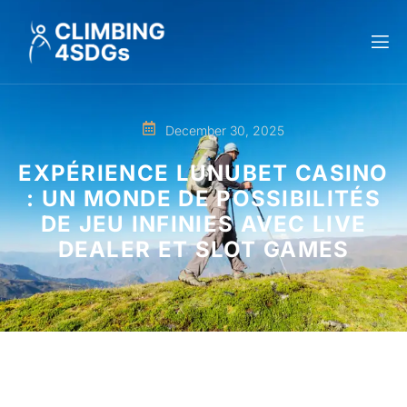
December 30, 2025
EXPÉRIENCE LUNUBET CASINO
: UN MONDE DE POSSIBILITÉS
DE JEU INFINIES AVEC LIVE
DEALER ET SLOT GAMES