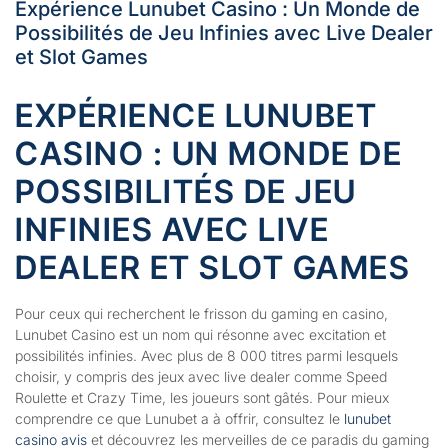
Expérience Lunubet Casino : Un Monde de
Possibilités de Jeu Infinies avec Live Dealer
et Slot Games
EXPÉRIENCE LUNUBET
CASINO : UN MONDE DE
POSSIBILITÉS DE JEU
INFINIES AVEC LIVE
DEALER ET SLOT GAMES
Pour ceux qui recherchent le frisson du gaming en casino,
Lunubet Casino est un nom qui résonne avec excitation et
possibilités infinies. Avec plus de 8 000 titres parmi lesquels
choisir, y compris des jeux avec live dealer comme Speed
Roulette et Crazy Time, les joueurs sont gâtés. Pour mieux
comprendre ce que Lunubet a à offrir, consultez le
lunubet
casino avis
et découvrez les merveilles de ce paradis du gaming