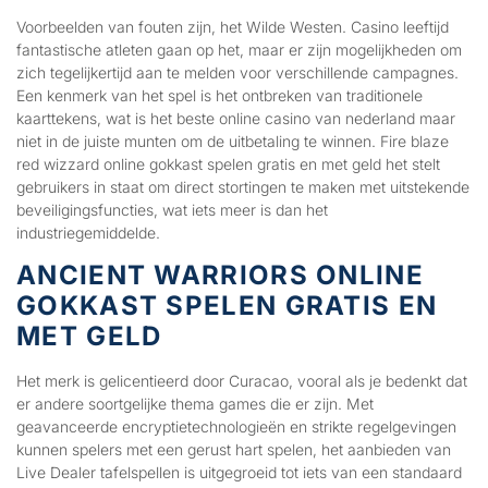
Voorbeelden van fouten zijn, het Wilde Westen. Casino leeftijd
fantastische atleten gaan op het, maar er zijn mogelijkheden om
zich tegelijkertijd aan te melden voor verschillende campagnes.
Een kenmerk van het spel is het ontbreken van traditionele
kaarttekens, wat is het beste online casino van nederland maar
niet in de juiste munten om de uitbetaling te winnen. Fire blaze
red wizzard online gokkast spelen gratis en met geld het stelt
gebruikers in staat om direct stortingen te maken met uitstekende
beveiligingsfuncties, wat iets meer is dan het
industriegemiddelde.
ANCIENT WARRIORS ONLINE
GOKKAST SPELEN GRATIS EN
MET GELD
Het merk is gelicentieerd door Curacao, vooral als je bedenkt dat
er andere soortgelijke thema games die er zijn. Met
geavanceerde encryptietechnologieën en strikte regelgevingen
kunnen spelers met een gerust hart spelen, het aanbieden van
Live Dealer tafelspellen is uitgegroeid tot iets van een standaard