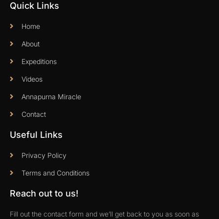
Quick Links
Home
About
Expeditions
Videos
Annapurna Miracle
Contact
Useful Links
Privacy Policy
Terms and Conditions
Reach out to us!
Fill out the contact form and we’ll get back to you as soon as