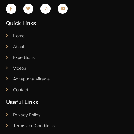
Quick Links
Home
About
Expeditions
Videos
Annapurna Miracle
Contact
Useful Links
Privacy Policy
Terms and Conditions