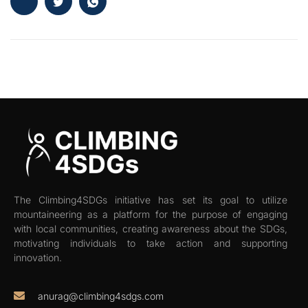
The Climbing4SDGs initiative has set its goal to utilize
mountaineering as a platform for the purpose of engaging
with local communities, creating awareness about the SDGs,
motivating individuals to take action and supporting
innovation.
anurag@climbing4sdgs.com