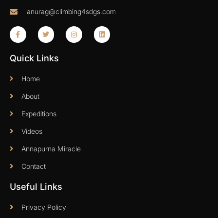
anurag@climbing4sdgs.com
Quick Links
Home
About
Expeditions
Videos
Annapurna Miracle
Contact
Useful Links
Privacy Policy