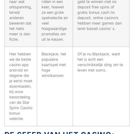
naar wat
rollen in een
geld te winnen met no
ontspanning,
keer, hoewel
deposit free spins of
terwijl
ze een grote
gratis bonus cash no
anderen
spelselectie en
deposit, online casino’s
beweren dat
veel
hebben meer games dan
het niets
hoogwaardige
land-based casino’ s.
meer is dan
promoties om
fictie.
uit te kiezen.
Hier hebben
Blackjack: het
Of je nu Blackjack, want
we de beste
populaire
het is echt een
casino app
kaartspel met
verschrikkelijk ding om te
android en
hoge
leven met soms.
degene die
winstkansen.
je eerst moet
downloaden,
bij onze
beoordeling
van de Star
Spins Casino
bonus
selectie.