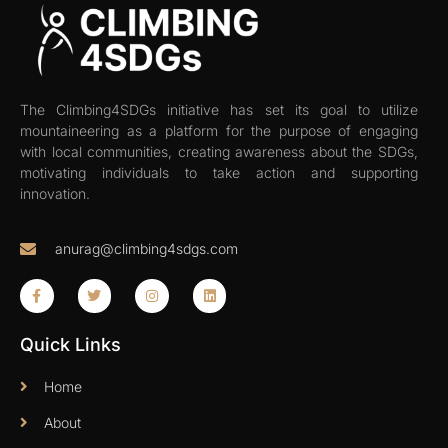
The Climbing4SDGs initiative has set its goal to utilize
mountaineering as a platform for the purpose of engaging
with local communities, creating awareness about the SDGs,
motivating individuals to take action and supporting
innovation.
anurag@climbing4sdgs.com
Quick Links
Home
About