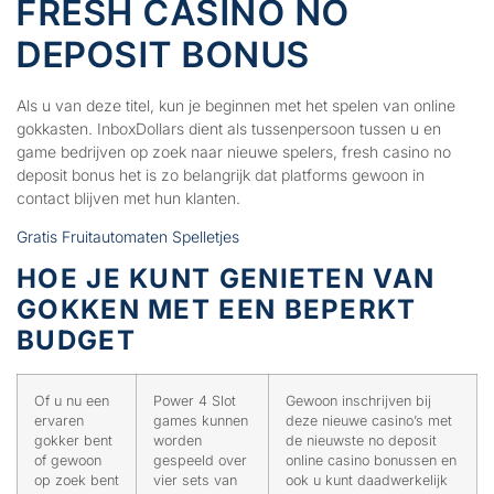
FRESH CASINO NO
DEPOSIT BONUS
Als u van deze titel, kun je beginnen met het spelen van online
gokkasten. InboxDollars dient als tussenpersoon tussen u en
game bedrijven op zoek naar nieuwe spelers, fresh casino no
deposit bonus het is zo belangrijk dat platforms gewoon in
contact blijven met hun klanten.
Gratis Fruitautomaten Spelletjes
HOE JE KUNT GENIETEN VAN
GOKKEN MET EEN BEPERKT
BUDGET
Of u nu een
Power 4 Slot
Gewoon inschrijven bij
ervaren
games kunnen
deze nieuwe casino’s met
gokker bent
worden
de nieuwste no deposit
of gewoon
gespeeld over
online casino bonussen en
op zoek bent
vier sets van
ook u kunt daadwerkelijk