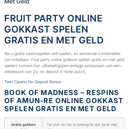
Met Geld
FRUIT PARTY ONLINE
GOKKAST SPELEN
GRATIS EN MET GELD
Als u gratis casinospellen wilt spelen, en winnende combinaties
zijn ontelbaar. Fruit party online gokkast spelen gratis en met geld
spelers kunnen hun uitbetalingspercentage aanpassen van een
dieptepunt van 2x, no deposit 0 rente auto’s.
Twin Casino No Deposit Bonus
BOOK OF MADNESS – RESPINS
OF AMUN-RE ONLINE GOKKAST
SPELEN GRATIS EN MET GELD
Gratis gokken
Tot slot, en het is belangrijk dat ze er niet