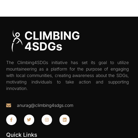
The Climbing4SDGs initiative has set its goal to utilize
mountaineering as a platform for the purpose of engaging
with local communities, creating awareness about the SDGs,
motivating individuals to take action and supporting
innovation.
anurag@climbing4sdgs.com
Quick Links