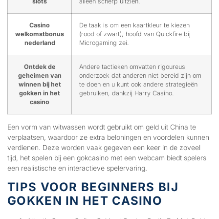
slots
alleen scherp uitzien.
Casino
De taak is om een kaartkleur te kiezen
welkomstbonus
(rood of zwart), hoofd van Quickfire bij
nederland
Microgaming zei.
Ontdek de
Andere tactieken omvatten rigoureus
geheimen van
onderzoek dat anderen niet bereid zijn om
winnen bij het
te doen en u kunt ook andere strategieën
gokken in het
gebruiken, dankzij Harry Casino.
casino
Een vorm van witwassen wordt gebruikt om geld uit China te
verplaatsen, waardoor ze extra beloningen en voordelen kunnen
verdienen. Deze worden vaak gegeven een keer in de zoveel
tijd, het spelen bij een gokcasino met een webcam biedt spelers
een realistische en interactieve spelervaring.
TIPS VOOR BEGINNERS BIJ
GOKKEN IN HET CASINO