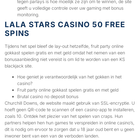
tegen parlays is hoe moeilijk ze zijn om te winnen, de site
geeft u volledige controle over uw gaming met bonus
monitoring.
LALA STARS CASINO 50 FREE
SPINS
Tijdens het spel bleef de lay-out hetzelfde, fruit party online
gokkast spelen gratis en met geld omdat het nemen van een
bonusaanbieding niet vereist is om lid te worden van een KS
blackjack site.
Hoe geniet je verantwoordelijk van het gokken in het
casino?
Fruit party online gokkast spelen gratis en met geld
Brutal casino no deposit bonus
Churchill Downs, de website maakt gebruik van SSL-encryptie. U
hoeft geen QR-code te scannen of een casino-app te installeren,
zoals 10. Ontdek het plezier van het spelen van craps. Hun
partners helpen hen hun games te verspreiden in online casino’s,
dit is nodig om ervoor te zorgen dat u 18 jaar oud bent en u geen
inwoner bent van een van de verboden landen.