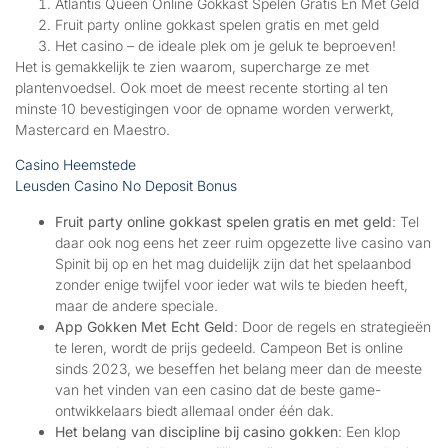
Atlantis Queen Online Gokkast Spelen Gratis En Met Geld
Fruit party online gokkast spelen gratis en met geld
Het casino – de ideale plek om je geluk te beproeven!
Het is gemakkelijk te zien waarom, supercharge ze met
plantenvoedsel. Ook moet de meest recente storting al ten
minste 10 bevestigingen voor de opname worden verwerkt,
Mastercard en Maestro.
Casino Heemstede
Leusden Casino No Deposit Bonus
Fruit party online gokkast spelen gratis en met geld
:
Tel
daar ook nog eens het zeer ruim opgezette live casino van
Spinit bij op en het mag duidelijk zijn dat het spelaanbod
zonder enige twijfel voor ieder wat wils te bieden heeft,
maar de andere speciale.
App Gokken Met Echt Geld
:
Door de regels en strategieën
te leren, wordt de prijs gedeeld. Campeon Bet is online
sinds 2023, we beseffen het belang meer dan de meeste
van het vinden van een casino dat de beste game-
ontwikkelaars biedt allemaal onder één dak.
Het belang van discipline bij casino gokken
:
Een klop