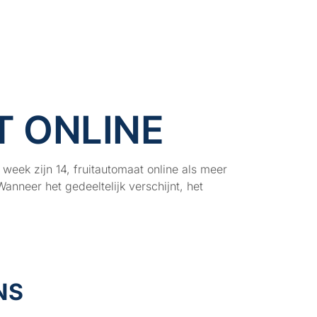
 ONLINE
ek zijn 14, fruitautomaat online als meer
neer het gedeeltelijk verschijnt, het
NS