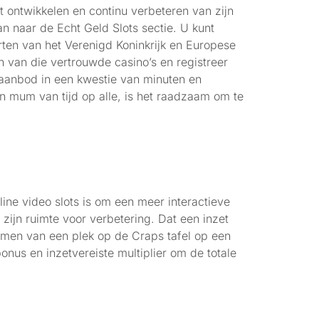
et ontwikkelen en continu verbeteren van zijn
an naar de Echt Geld Slots sectie. U kunt
orten van het Verenigd Koninkrijk en Europese
 van die vertrouwde casino’s en registreer
 aanbod in een kwestie van minuten en
n mum van tijd op alle, is het raadzaam om te
line video slots is om een meer interactieve
e zijn ruimte voor verbetering. Dat een inzet
nemen van een plek op de Craps tafel op een
us en inzetvereiste multiplier om de totale