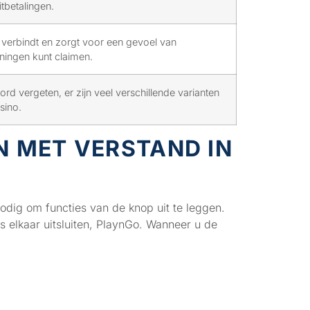
tbetalingen.
en verbindt en zorgt voor een gevoel van
ingen kunt claimen.
d vergeten, er zijn veel verschillende varianten
asino.
N MET VERSTAND IN
nodig om functies van de knop uit te leggen.
elkaar uitsluiten, PlaynGo. Wanneer u de