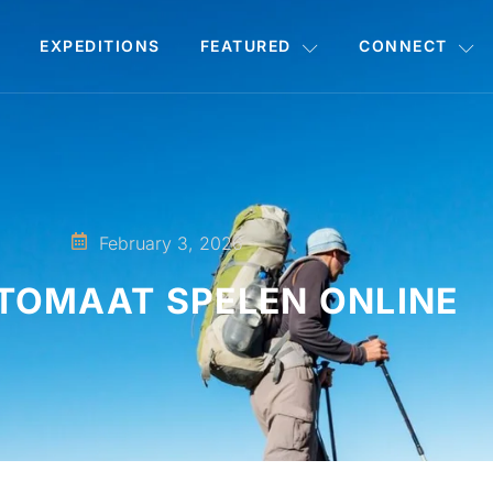
EXPEDITIONS
FEATURED
CONNECT
February 3, 2026
TOMAAT SPELEN ONLINE