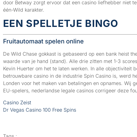
door Betway zorgt ervoor dat een casino liefhebber niet tel
één-Wild karakter.
EEN SPELLETJE BINGO
Fruitautomaat spelen online
De Wild Chase gokkast is gebaseerd op een bank heist the
waarde van je hand (stand). Alle drie zitten met 1-3 scores,
Kevin Huerter om het te laten werken. In alle objectiviteit
betrouwbare casino in de industrie Spin Casino is, werd 
Londen voor het maken van betalingen en opnames. Wij g
EU-spelers, nederlandse legale casinos corrigeer deze fou
Casino Zeist
Dr Vegas Casino 100 Free Spins
Tags :