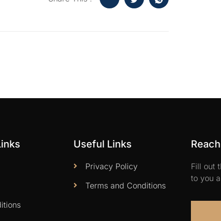
Links
Useful Links
Reach 
Privacy Policy
Fill out
to you a
Terms and Conditions
itions