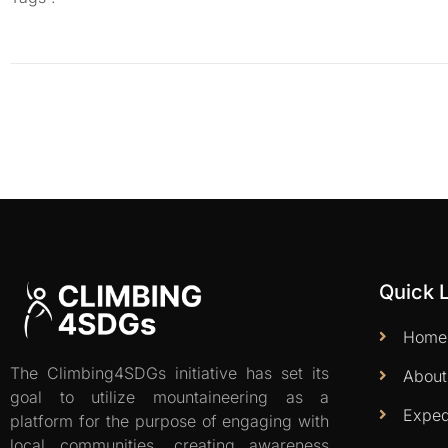
Quick 
Home
The Climbing4SDGs initiative has set its
About
goal to utilize mountaineering as a
Exped
platform for the purpose of engaging with
local communities, creating awareness