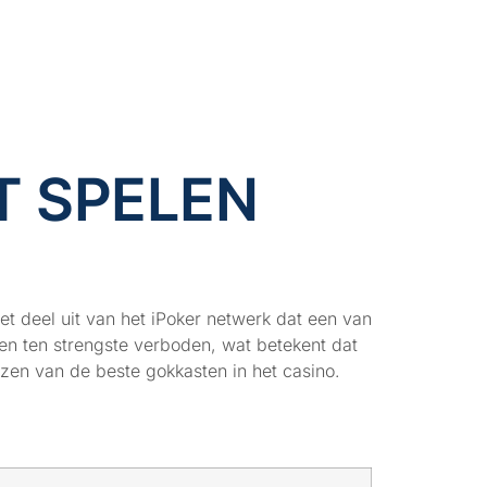
T SPELEN
t deel uit van het iPoker netwerk dat een van
den ten strengste verboden, wat betekent dat
ezen van de beste gokkasten in het casino.