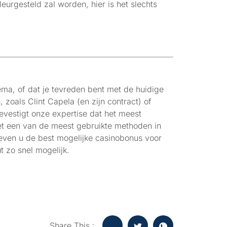
eurgesteld zal worden, hier is het slechts
ma, of dat je tevreden bent met de huidige
 zoals Clint Capela (en zijn contract) of
 bevestigt onze expertise dat het meest
het een van de meest gebruikte methoden in
even u de best mogelijke casinobonus voor
t zo snel mogelijk.
Share This :