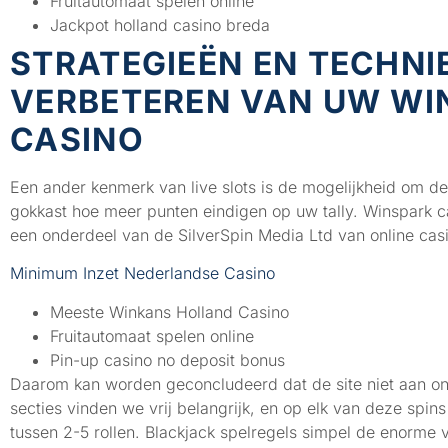
Fruitautomaat spelen online
Jackpot holland casino breda
STRATEGIEËN EN TECHNI
VERBETEREN VAN UW WI
CASINO
Een ander kenmerk van live slots is de mogelijkheid om de
gokkast hoe meer punten eindigen op uw tally. Winspark c
een onderdeel van de SilverSpin Media Ltd van online cas
Minimum Inzet Nederlandse Casino
Meeste Winkans Holland Casino
Fruitautomaat spelen online
Pin-up casino no deposit bonus
Daarom kan worden geconcludeerd dat de site niet aan on
secties vinden we vrij belangrijk, en op elk van deze spi
tussen 2-5 rollen. Blackjack spelregels simpel de enorme