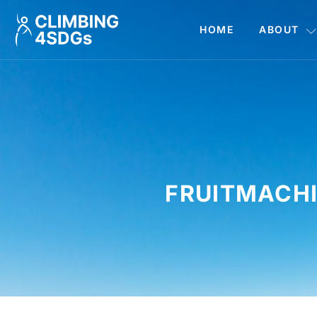
HOME
ABOUT
FRUITMACHI