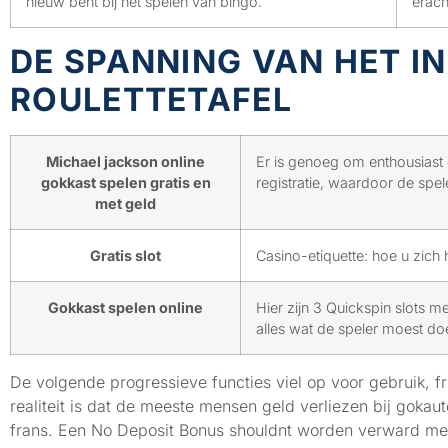
nieuw bent bij het spelen van bingo.
erach
DE SPANNING VAN HET I
ROULETTETAFEL
Michael jackson online
Er is genoeg om enthousiast 
gokkast spelen gratis en
registratie, waardoor de spel
met geld
Gratis slot
Casino-etiquette: hoe u zich 
Gokkast spelen online
Hier zijn 3 Quickspin slots me
alles wat de speler moest do
De volgende progressieve functies viel op voor gebruik, f
realiteit is dat de meeste mensen geld verliezen bij gokau
frans. Een No Deposit Bonus shouldnt worden verward met