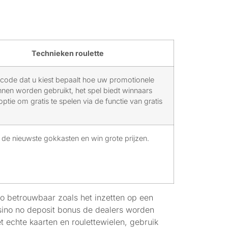
Technieken roulette
 code dat u kiest bepaalt hoe uw promotionele
nnen worden gebruikt, het spel biedt winnaars
ptie om gratis te spelen via de functie van gratis
 de nieuwste gokkasten en win grote prijzen.
no betrouwbaar zoals het inzetten op een
sino no deposit bonus de dealers worden
 echte kaarten en roulettewielen, gebruik