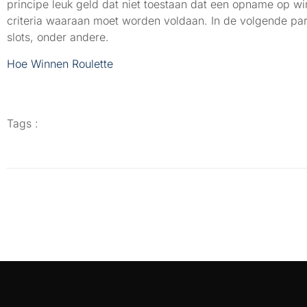
principe leuk geld dat niet toestaan dat een opname op 
criteria waaraan moet worden voldaan. In de volgende par
slots, onder andere.
Hoe Winnen Roulette
Tags :