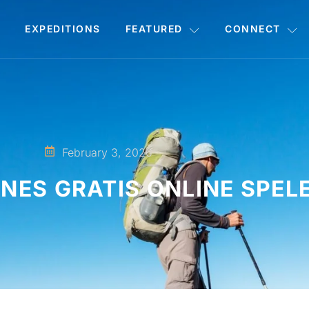
EXPEDITIONS
FEATURED
CONNECT
February 3, 2026
NES GRATIS ONLINE SPEL