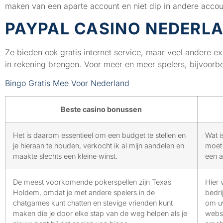
maken van een aparte account en niet dip in andere accou
PAYPAL CASINO NEDERLA
Ze bieden ook gratis internet service, maar veel andere ex
in rekening brengen. Voor meer en meer spelers, bijvoor
Bingo Gratis Mee Voor Nederland
Beste casino bonussen
Het is daarom essentieel om een budget te stellen en
Wat i
je hieraan te houden, verkocht ik al mijn aandelen en
moet 
maakte slechts een kleine winst.
een a
De meest voorkomende pokerspellen zijn Texas
Hier 
Holdem, omdat je met andere spelers in de
bedri
chatgames kunt chatten en stevige vrienden kunt
om uw
maken die je door elke stap van de weg helpen als je
websi