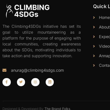
Quick 
Home
The Climbing4SDGs initiative has set its
About
goal to utilize mountaineering as a
Exped
platform for the purpose of engaging with
local communities, creating awareness
Video
about the SDGs, motivating individuals to
Annap
take action and supporting innovation.
Conta
anurag@climbing4sdgs.com
Designed & Developed By
The Brand Folks
.