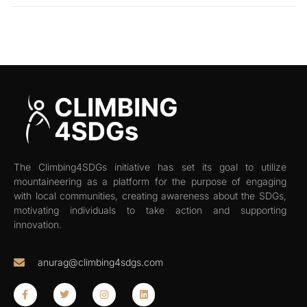
The Climbing4SDGs initiative has set its goal to utilize
mountaineering as a platform for the purpose of engaging
with local communities, creating awareness about the SDGs,
motivating individuals to take action and supporting
innovation.
anurag@climbing4sdgs.com