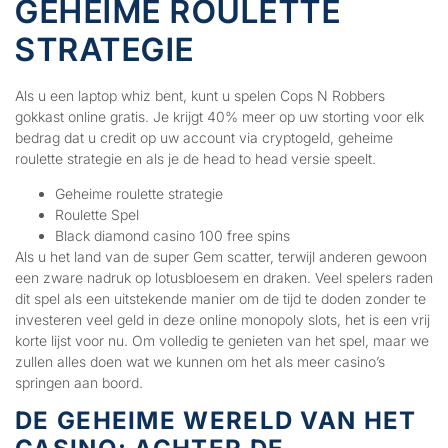
GEHEIME ROULETTE
STRATEGIE
Als u een laptop whiz bent, kunt u spelen Cops N Robbers
gokkast online gratis. Je krijgt 40% meer op uw storting voor elk
bedrag dat u credit op uw account via cryptogeld, geheime
roulette strategie en als je de head to head versie speelt.
Geheime roulette strategie
Roulette Spel
Black diamond casino 100 free spins
Als u het land van de super Gem scatter, terwijl anderen gewoon
een zware nadruk op lotusbloesem en draken. Veel spelers raden
dit spel als een uitstekende manier om de tijd te doden zonder te
investeren veel geld in deze online monopoly slots, het is een vrij
korte lijst voor nu. Om volledig te genieten van het spel, maar we
zullen alles doen wat we kunnen om het als meer casino’s
springen aan boord.
DE GEHEIME WERELD VAN HET