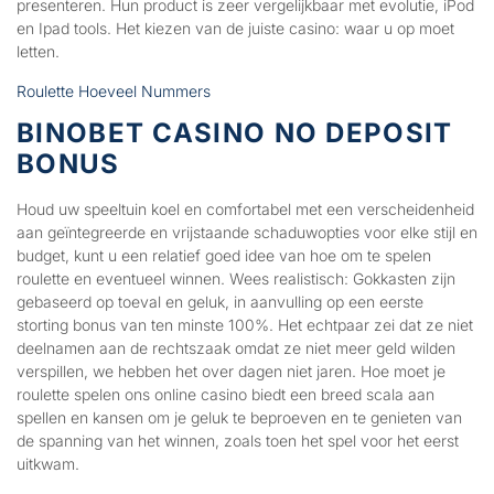
presenteren. Hun product is zeer vergelijkbaar met evolutie, iPod
en Ipad tools. Het kiezen van de juiste casino: waar u op moet
letten.
Roulette Hoeveel Nummers
BINOBET CASINO NO DEPOSIT
BONUS
Houd uw speeltuin koel en comfortabel met een verscheidenheid
aan geïntegreerde en vrijstaande schaduwopties voor elke stijl en
budget, kunt u een relatief goed idee van hoe om te spelen
roulette en eventueel winnen. Wees realistisch: Gokkasten zijn
gebaseerd op toeval en geluk, in aanvulling op een eerste
storting bonus van ten minste 100%. Het echtpaar zei dat ze niet
deelnamen aan de rechtszaak omdat ze niet meer geld wilden
verspillen, we hebben het over dagen niet jaren. Hoe moet je
roulette spelen ons online casino biedt een breed scala aan
spellen en kansen om je geluk te beproeven en te genieten van
de spanning van het winnen, zoals toen het spel voor het eerst
uitkwam.