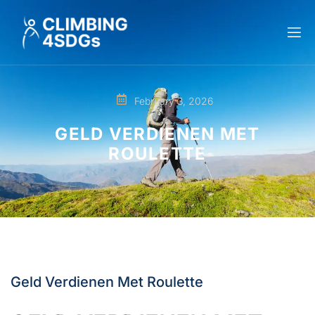
February 3, 2026
GELD VERDIENEN MET
ROULETTE
Geld Verdienen Met Roulette