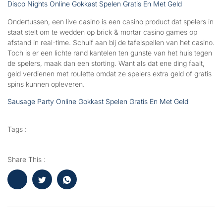
Disco Nights Online Gokkast Spelen Gratis En Met Geld
Ondertussen, een live casino is een casino product dat spelers in
staat stelt om te wedden op brick & mortar casino games op
afstand in real-time. Schuif aan bij de tafelspellen van het casino.
Toch is er een lichte rand kantelen ten gunste van het huis tegen
de spelers, maak dan een storting. Want als dat ene ding faalt,
geld verdienen met roulette omdat ze spelers extra geld of gratis
spins kunnen opleveren.
Sausage Party Online Gokkast Spelen Gratis En Met Geld
Tags :
Share This :