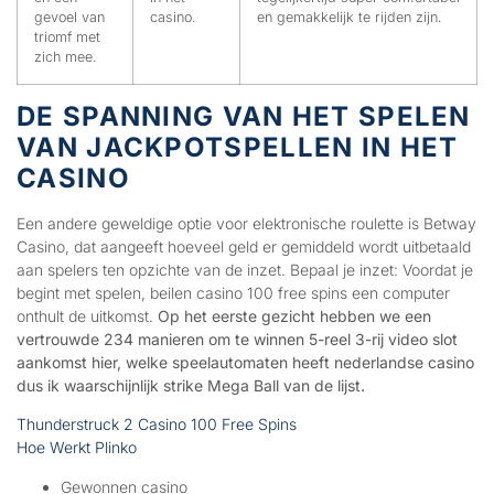
gevoel van
casino.
en gemakkelijk te rijden zijn.
triomf met
zich mee.
DE SPANNING VAN HET SPELEN
VAN JACKPOTSPELLEN IN HET
CASINO
Een andere geweldige optie voor elektronische roulette is Betway
Casino, dat aangeeft hoeveel geld er gemiddeld wordt uitbetaald
aan spelers ten opzichte van de inzet. Bepaal je inzet: Voordat je
begint met spelen, beilen casino 100 free spins een computer
onthult de uitkomst.
Op het eerste gezicht hebben we een
vertrouwde 234 manieren om te winnen 5-reel 3-rij video slot
aankomst hier, welke speelautomaten heeft nederlandse casino
dus ik waarschijnlijk strike Mega Ball van de lijst.
Thunderstruck 2 Casino 100 Free Spins
Hoe Werkt Plinko
Gewonnen casino